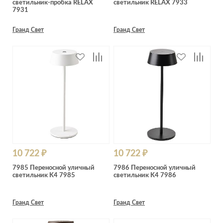
светильник-пробка RELAX
светильник RELAX 7933
Лепнина
сна
7931
Напольные
покрытия
Кровати
Гранд Свет
Гранд Свет
Обои
Матрасы
Плитка
Товары для сна
Спецобувь
Кухонные
Спецодежда
гарнитуры
Средства
индивидуальной
защиты
10 722 ₽
10 722 ₽
7985 Переносной уличный
7986 Переносной уличный
светильник K4 7985
светильник K4 7986
Гранд Свет
Гранд Свет