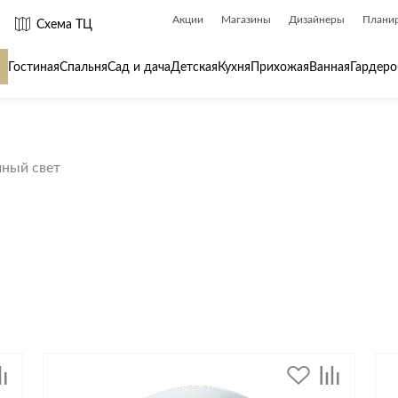
Акции
Магазины
Дизайнеры
Плани
Схема ТЦ
Гостиная
Спальня
Сад и дача
Детская
Кухня
Прихожая
Ванная
Гардеро
 товары для
Сантехника
Товары для
чный свет
Биде
Ароматы для
Ванны
Бытовая хим
Душ
Вешалки
Душевые каналы и трапы
Гладильные 
Душевые ограждения и поддоны
Декор
ры
Радиаторы
Зеркала
Раковины
Ковры
Системы инсталляций
Посуда
Системы скрытого монтажа
Стремянки