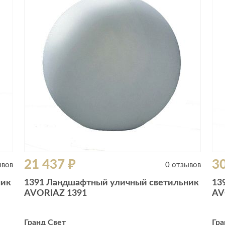
Сливы и сифоны
Сушилки
Смесители
Текстиль
Унитазы
Товары для 
Хранение и 
Свет
Товары для
зонты
Бра
Люстры
Затирки и г
Настольные лампы
Камины
Потолочные светильники
Клеи, гермет
пены
ов и кафе
Светильники
Лаки и краск
21 437 ₽
30
Светодиодные ленты
ывов
0 отзывов
Лепнина
Споты
ник
1391 Ландшафтный уличный светильник
13
Напольные п
AVORIAZ 1391
AV
Торшеры
Обои
Уличный свет
Плитка
Гранд Свет
Гра