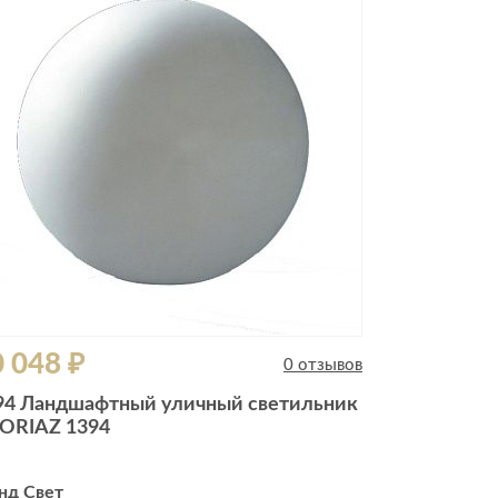
Комоды
Тумбы
ванной комнаты
порядок
Прикроватные тумбы
Тумбы для обуви
 ремонта
Тумбы под ТВ
идроизоляция
Электроника и бытовая
техника
ики, жидкие гвозди,
Аудио и видеотехника
и
 048 ₽
Бытовая техника
0 отзывов
Все для геймеров
94 Ландшафтный уличный светильник
окрытия
Игровые приставки
ORIAZ 1394
нд Свет