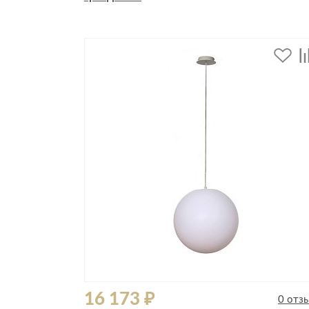
Стулья, кресла, пуфы
Шкафы, стеллажи, полки, сундуки
16 173 ₽
0 отз