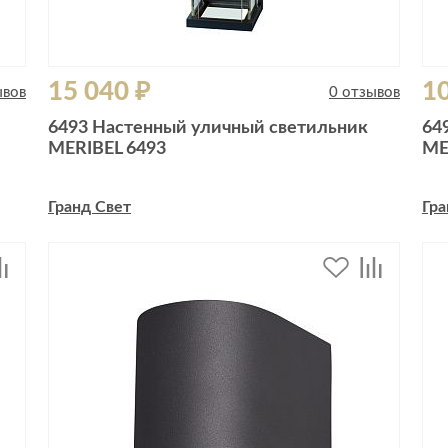
15 040 ₽
10
ывов
0 отзывов
6493 Настенный уличный светильник
64
MERIBEL 6493
ME
Гранд Свет
Гра