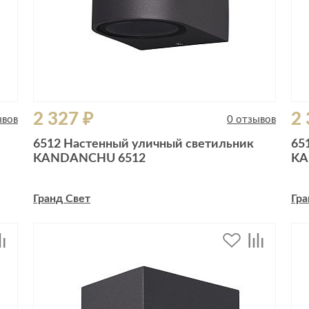
2 327 ₽
2 
ывов
0 отзывов
6512 Настенный уличный светильник
65
KANDANCHU 6512
KA
Гранд Свет
Гра