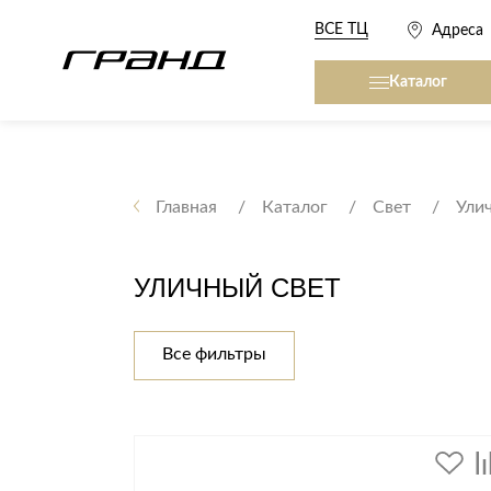
ВСЕ ТЦ
Адреса
Каталог
Все столы и столики
Кровати, матрасы,
сна
Главная
Каталог
Свет
Ули
Журнальные столы
Кровати
Консоли
УЛИЧНЫЙ СВЕТ
Матрасы
Кофейные столики
Товары для сна
Обеденные столы
Все фильтры
Письменные столы
Кухонные гарниту
Приставные столики
Сервировочные столики
Мягкая мебель
Туалетные столики
Диваны