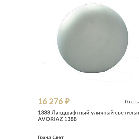
Все стулья
Кресла и мешки
Пуфы и банкетки
Барные стулья
Стулья
Сад и дача
Табуреты
Аксессуары для сада
Двери
Беседки, павильоны, 
Грили и очаги
Входные двери
Диваны
Межкомнатные двери
Кресла и шезлонги
Мебель для ресторан
Детская мебель
16 276 ₽
Столы
0 отз
Детские кровати
Стулья
1388 Ландшафтный уличный светиль
Детские матрасы
AVORIAZ 1388
Комоды и тумбы
Столы и надстройки
Гранд Свет