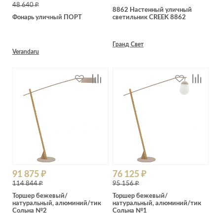
Лепнина
сна
48 640 ₽
8862 Настенный уличный
Напольные
Фонарь уличный ПОРТ
светильник CREEK 8862
покрытия
Кровати
Обои
Матрасы
Гранд Свет
Verandaru
Плитка
Товары для сна
Спецобувь
Кухонные
Спецодежда
гарнитуры
Средства
индивидуальной
защиты
91 875 ₽
76 125 ₽
114 844 ₽
95 156 ₽
Торшер бежевый/
Торшер бежевый/
натуральный, алюминий/тик
натуральный, алюминий/тик
Сольна №2
Сольна №1