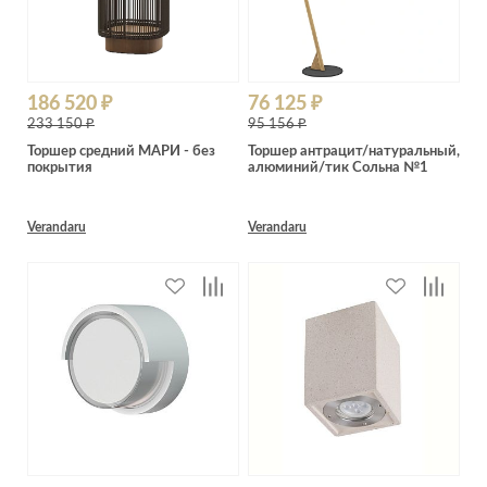
186 520 ₽
76 125 ₽
233 150 ₽
95 156 ₽
Торшер средний МАРИ - без
Торшер антрацит/натуральный,
покрытия
алюминий/тик Сольна №1
Verandaru
Verandaru