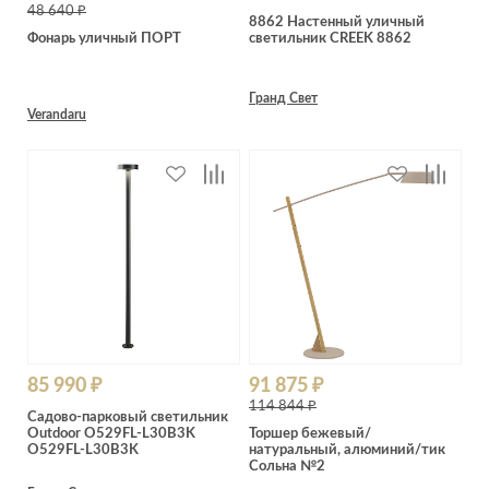
Лепнина
сна
48 640 ₽
8862 Настенный уличный
Напольные
Фонарь уличный ПОРТ
светильник CREEK 8862
покрытия
Кровати
Обои
Матрасы
Гранд Свет
Verandaru
Плитка
Товары для сна
Спецобувь
Кухонные
Спецодежда
гарнитуры
Средства
индивидуальной
защиты
85 990 ₽
91 875 ₽
114 844 ₽
Садово-парковый светильник
Outdoor O529FL-L30B3K
Торшер бежевый/
O529FL-L30B3K
натуральный, алюминий/тик
Сольна №2