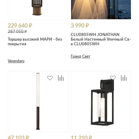
229 640 ₽
3 990 ₽
287 050 ₽
CLU0805WH JONATHAN
Торшер высокий МАРИ - без
Белый Настенный Уличный Св-
покрытия
к CLU0805WH
Гранд Свет
Verandaru
47 103 ₽
11 210 ₽