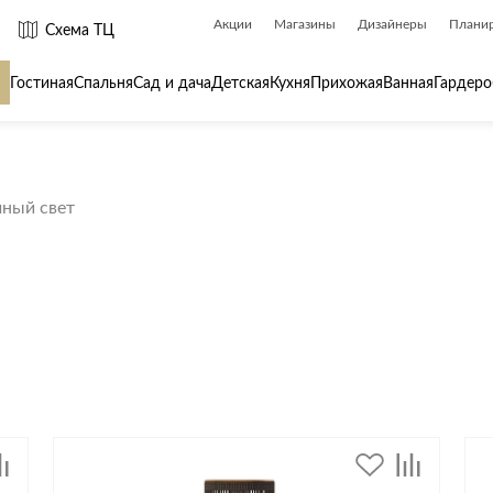
Акции
Магазины
Дизайнеры
Плани
Схема ТЦ
Гостиная
Спальня
Сад и дача
Детская
Кухня
Прихожая
Ванная
Гардеро
 товары для
Сантехника
Товары для
чный свет
Биде
Ароматы для
Ванны
Бытовая хим
Душ
Вешалки
Душевые каналы и трапы
Гладильные 
Душевые ограждения и поддоны
Декор
ры
Радиаторы
Зеркала
Раковины
Ковры
Системы инсталляций
Посуда
Системы скрытого монтажа
Стремянки