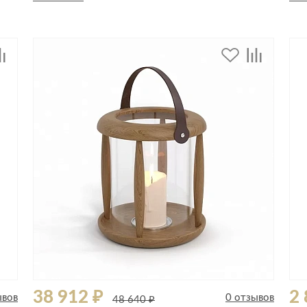
Спецобувь
Спецодежда
Средства ин
38 912 ₽
2 
ывов
0 отзывов
48 640 ₽