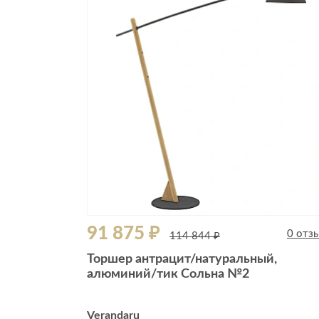
Все стулья
Кресла и мешки
Пуфы и банкетки
Барные стулья
Стулья
Сад и дача
Табуреты
Аксессуары для сада
Двери
Беседки, павильоны, 
Грили и очаги
Входные двери
Диваны
Межкомнатные двери
Кресла и шезлонги
Мебель для ресторан
Детская мебель
91 875 ₽
Столы
0 отз
114 844 ₽
Детские кровати
Стулья
Торшер антрацит/натуральный,
Детские матрасы
алюминий/тик Сольна №2
Комоды и тумбы
Столы и надстройки
Verandaru