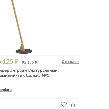
 125 ₽
0 отзывов
95 156 ₽
ршер антрацит/натуральный,
юминий/тик Сольна №1
andaru