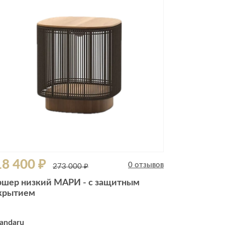
Комоды
Тумбы
ванной комнаты
порядок
Прикроватные тумбы
Тумбы для обуви
 ремонта
Тумбы под ТВ
идроизоляция
Электроника и бытовая
техника
ики, жидкие гвозди,
Аудио и видеотехника
и
8 400 ₽
Бытовая техника
0 отзывов
273 000 ₽
Все для геймеров
ршер низкий МАРИ - с защитным
окрытия
Игровые приставки
крытием
andaru