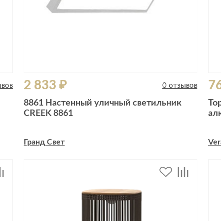
2 833 ₽
76
ывов
0 отзывов
8861 Настенный уличный светильник
То
CREEK 8861
ал
Гранд Свет
Ver