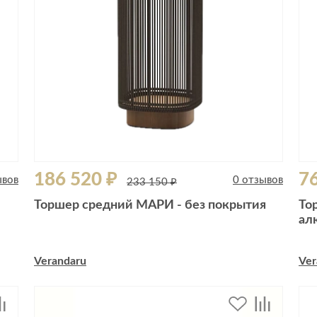
186 520 ₽
76
ывов
0 отзывов
233 150 ₽
Торшер средний МАРИ - без покрытия
То
ал
Verandaru
Ver