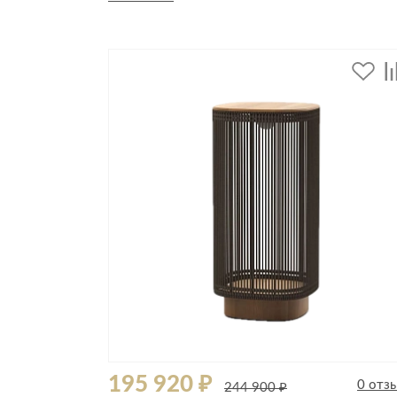
Стулья, кресла, пуфы
Шкафы, стеллажи, полки, сундуки
195 920 ₽
0 отз
244 900 ₽