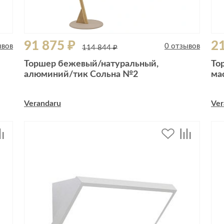
91 875 ₽
21
ывов
0 отзывов
114 844 ₽
Торшер бежевый/натуральный,
То
алюминий/тик Сольна №2
ма
Verandaru
Ver