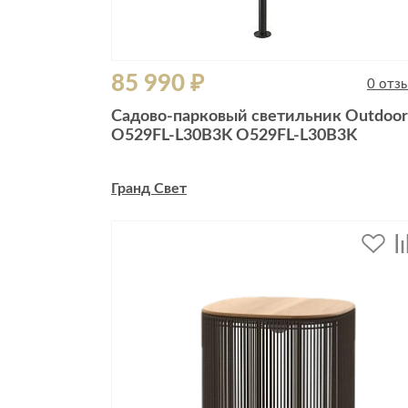
85 990 ₽
0 отз
Садово-парковый светильник Outdoor
O529FL-L30B3K O529FL-L30B3K
Гранд Свет