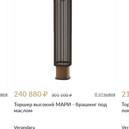
Сливы и сифоны
Сушилки
Смесители
Текстиль
Унитазы
Товары для 
Хранение и 
Свет
Товары для
зонты
Бра
Люстры
Затирки и г
Настольные лампы
Камины
Потолочные светильники
Клеи, гермет
пены
ов и кафе
Светильники
Лаки и краск
240 880 ₽
21
Светодиодные ленты
ывов
0 отзывов
301 100 ₽
Лепнина
Споты
Торшер высокий МАРИ - брашинг под
То
Напольные п
маслом
по
Торшеры
Обои
Уличный свет
Плитка
Verandaru
Ver