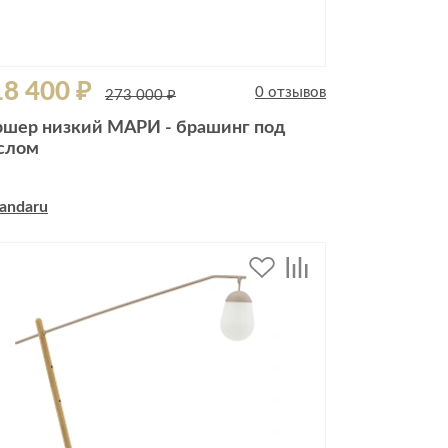
8 400 ₽
0 отзывов
273 000 ₽
ршер низкий МАРИ - брашинг под
слом
andaru