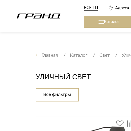
ВСЕ ТЦ
Адреса
Каталог
Все столы и столики
Кровати, матрасы,
сна
Главная
Каталог
Свет
Ули
Журнальные столы
Кровати
Консоли
УЛИЧНЫЙ СВЕТ
Матрасы
Кофейные столики
Товары для сна
Обеденные столы
Все фильтры
Письменные столы
Кухонные гарниту
Приставные столики
Сервировочные столики
Мягкая мебель
Туалетные столики
Диваны