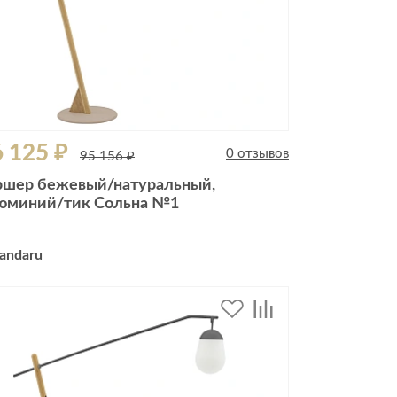
 125 ₽
0 отзывов
95 156 ₽
ршер бежевый/натуральный,
юминий/тик Сольна №1
andaru