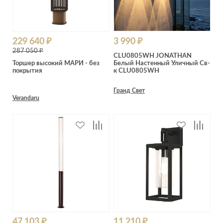
229 640 ₽
3 990 ₽
287 050 ₽
CLU0805WH JONATHAN
Торшер высокий МАРИ - без
Белый Настенный Уличный Св-
покрытия
к CLU0805WH
Гранд Свет
Verandaru
47 103 ₽
11 210 ₽