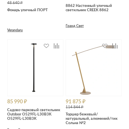
Лепнина
сна
48 640 ₽
8862 Настенный уличный
Напольные
Фонарь уличный ПОРТ
светильник CREEK 8862
покрытия
Кровати
Обои
Матрасы
Гранд Свет
Verandaru
Плитка
Товары для сна
Спецобувь
Кухонные
Спецодежда
гарнитуры
Средства
индивидуальной
защиты
85 990 ₽
91 875 ₽
114 844 ₽
Садово-парковый светильник
Outdoor O529FL-L30B3K
Торшер бежевый/
O529FL-L30B3K
натуральный, алюминий/тик
Сольна №2