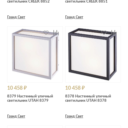
светильник CREEK 8852
светильник CREEK 8851
Лепнина
сна
Напольные
покрытия
Кровати
Гранд Свет
Гранд Свет
Обои
Матрасы
Плитка
Товары для сна
Спецобувь
Кухонные
Спецодежда
гарнитуры
Средства
индивидуальной
защиты
10 458 ₽
10 458 ₽
8379 Настенный уличный
8378 Настенный уличный
светильник UTAH 8379
светильник UTAH 8378
Гранд Свет
Гранд Свет