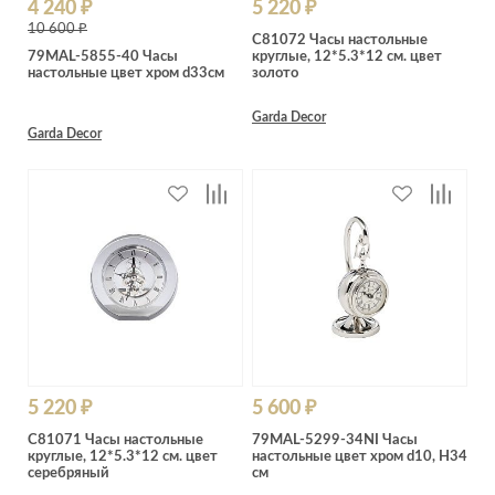
4 240 ₽
5 220 ₽
Лепнина
сна
10 600 ₽
Напольные
C81072 Часы настольные
79MAL-5855-40 Часы
круглые, 12*5.3*12 см. цвет
покрытия
Кровати
настольные цвет хром d33см
золото
Обои
Матрасы
Garda Decor
Плитка
Товары для сна
Garda Decor
Спецобувь
Кухонные
Спецодежда
гарнитуры
Средства
индивидуальной
защиты
5 220 ₽
5 600 ₽
C81071 Часы настольные
79MAL-5299-34NI Часы
круглые, 12*5.3*12 см. цвет
настольные цвет хром d10, H34
серебряный
см