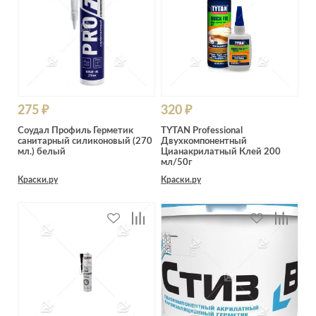
275 ₽
320 ₽
Соудал Профиль Герметик
TYTAN Professional
санитарный силиконовый (270
Двухкомпонентный
мл.) белый
Цианакрилатный Клей 200
мл/50г
Краски.ру
Краски.ру