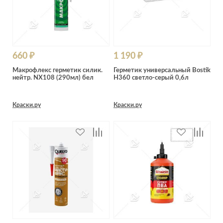
660 ₽
1 190 ₽
Макрофлекс герметик силик.
Герметик универсальный Bostik
нейтр. NX108 (290мл) бел
H360 светло-серый 0,6л
Краски.ру
Краски.ру