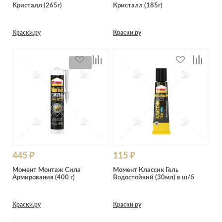
Кристалл (265г)
Кристалл (185г)
Краски.ру
Краски.ру
445 ₽
115 ₽
Момент Монтаж Сила
Момент Классик Гель
Армирования (400 г)
Водостойкий (30мл) в ш/б
Краски.ру
Краски.ру