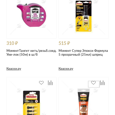
Лепнина
сна
Напольные
покрытия
Кровати
Обои
Матрасы
Плитка
Товары для сна
Спецобувь
Кухонные
310 ₽
515 ₽
Спецодежда
гарнитуры
МоментТангит нить/резьб.соед.
Момент Супер Эпокси Формула
Средства
Уни-лок (50м) в ш/б
5 прозрачный (25мл) шприц
индивидуальной
защиты
Краски.ру
Краски.ру