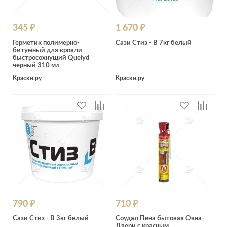
345 ₽
1 670 ₽
Герметик полимерно-
Сази Стиз - В 7кг белый
битумный для кровли
быстросохнущий Quelyd
черный 310 мл
Краски.ру
Краски.ру
790 ₽
710 ₽
Сази Стиз - В 3кг белый
Соудал Пена бытовая Окна-
Двери с красным