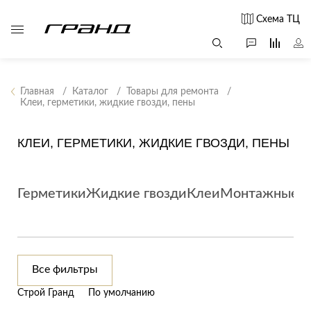
Схема ТЦ
Главная
Каталог
Товары для ремонта
Клеи, герметики, жидкие гвозди, пены
Все столы и
Мягкая
Свет
столики
мебель
КЛЕИ, ГЕРМЕТИКИ, ЖИДКИЕ ГВОЗДИ, ПЕНЫ
Бра
Г
Журнальные
Диваны
Люстры
Г
столы
Кресла и мешки
с
Настольные
Герметики
Жидкие гвозди
Клеи
Монтажные п
Консоли
Пуфы и
лампы
Кофейные
банкетки
Потолочные
столики
б
светильники
Обеденные
Сад и дача
Светильники
столы
С
Все фильтры
Светодиодные
Письменные
в
Аксессуары для
ленты
Строй Гранд
По умолчанию
столы
сада
Споты