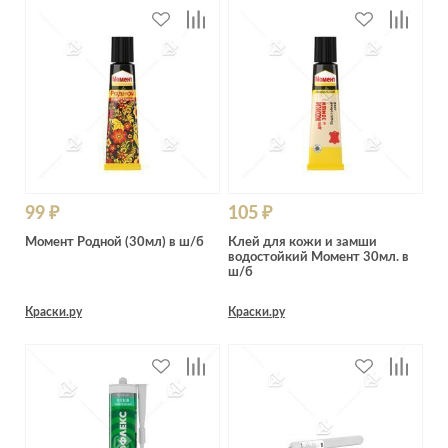
99 ₽
105 ₽
Момент Родной (30мл) в ш/б
Клей для кожи и замши
водостойкий Момент 30мл. в
ш/б
Краски.ру
Краски.ру