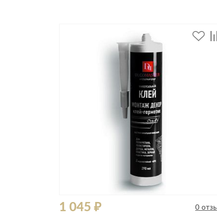
Все стулья
Кресла и мешки
Пуфы и банкетки
Барные стулья
Стулья
Сад и дача
Табуреты
Аксессуары для сада
Двери
Беседки, павильоны, 
Грили и очаги
Входные двери
Диваны
Межкомнатные двери
Кресла и шезлонги
Мебель для ресторан
Детская мебель
Столы
Детские кровати
Стулья
Детские матрасы
Комоды и тумбы
1 045 ₽
0 отз
Столы и надстройки