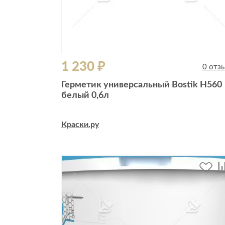
1 230 ₽
0 отз
Герметик универсальный Bostik H560
белый 0,6л
Краски.ру