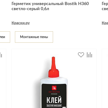
Спецобувь
Герметик универсальный Bostik H360
Ге
светло-серый 0,6л
св
Спецодежда
Средства ин
Краски.ру
Кра
леи
Монтажные пены