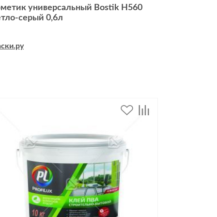
рметик универсальный Bostik H560
етло-серый 0,6л
дивидуальной защиты
ски.ру