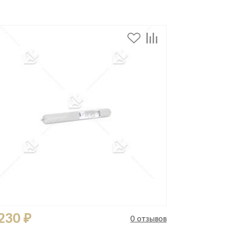
Комоды
Тумбы
ванной комнаты
порядок
Прикроватные тумбы
Тумбы для обуви
 ремонта
Тумбы под ТВ
идроизоляция
Электроника и бытовая
техника
ики, жидкие гвозди,
Аудио и видеотехника
и
Бытовая техника
Все для геймеров
окрытия
Игровые приставки
230 ₽
0 отзывов