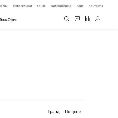
ровки
Новосёл 360
О нас
Видеообзоры
Блог
Контакты
бная
Офис
 дома
Шкафы
 дома и косметика
Газетницы
ия
Гардеробные системы
Книжные шкафы и библиотеки
доски
Прихожие
Стеллажи и витрины
Шкафы навесные
Шкафы распашные
Шкафы-купе
Гранд
По цене