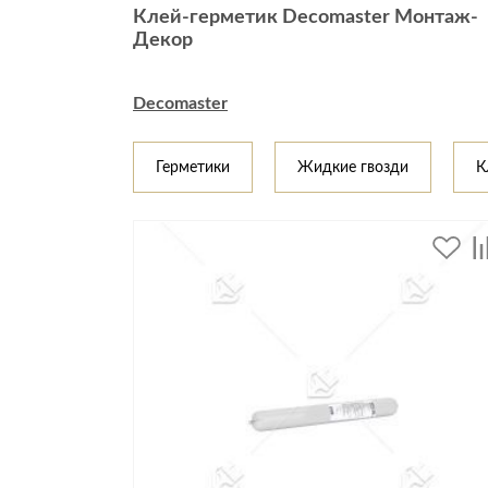
Клей-герметик Decomaster Монтаж-
Стулья, кресла, пуфы
Декор
Шкафы, стеллажи, полки, сундуки
Decomaster
Герметики
Жидкие гвозди
К