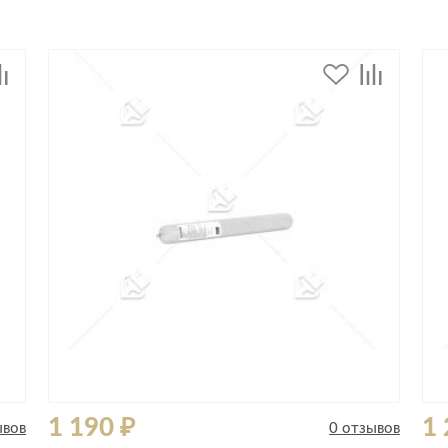
Сливы и сифоны
Сушилки
Смесители
Текстиль
Унитазы
Товары для 
Хранение и 
Свет
Товары для
зонты
Бра
Люстры
Затирки и г
Настольные лампы
Камины
Потолочные светильники
Клеи, гермет
пены
ов и кафе
Светильники
Лаки и краск
Светодиодные ленты
Лепнина
Споты
Напольные п
Торшеры
Обои
Уличный свет
1 190 ₽
1 
ывов
0 отзывов
Плитка