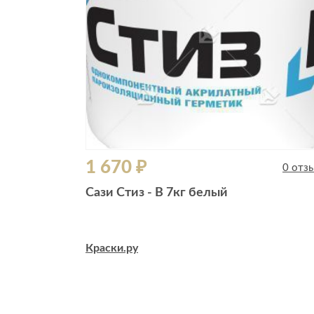
1 670 ₽
0 отз
Сази Стиз - В 7кг белый
Краски.ру