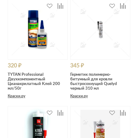
320 ₽
345 ₽
TYTAN Professional
Герметик полимерно-
Двухкомпонентный
битумный для кровли
Цианакрилатный Клей 200
быстросохнущий Quelyd
мл/50г
черный 310 мл
Краски.ру
Краски.ру