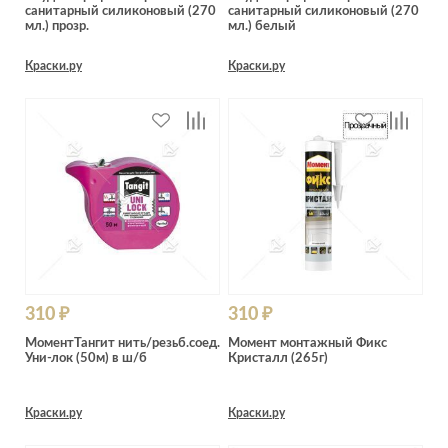
санитарный силиконовый (270
санитарный силиконовый (270
мл.) прозр.
мл.) белый
Краски.ру
Краски.ру
310 ₽
310 ₽
МоментТангит нить/резьб.соед.
Момент монтажный Фикс
Уни-лок (50м) в ш/б
Кристалл (265г)
Краски.ру
Краски.ру