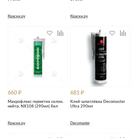
Краски.ру
Краски.ру
660 ₽
681 ₽
Макрофлекс герметик силик.
Клей-шпатлёвка Decomaster
нейтр. NX108 (290мл) бел
Ultra 290мл
Краски.ру
Decomaster