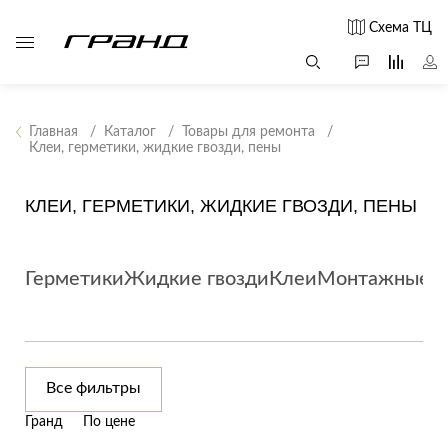
Схема ТЦ
Главная
Каталог
Товары для ремонта
Клеи, герметики, жидкие гвозди, пены
Все столы и
Мягкая
Свет
столики
мебель
КЛЕИ, ГЕРМЕТИКИ, ЖИДКИЕ ГВОЗДИ, ПЕНЫ
Бра
Г
Журнальные
Диваны
Люстры
Г
столы
Кресла и мешки
с
Настольные
Герметики
Жидкие гвозди
Клеи
Монтажные п
Консоли
Пуфы и
лампы
Кофейные
банкетки
Потолочные
столики
б
светильники
Обеденные
Сад и дача
Светильники
столы
С
Все фильтры
Светодиодные
Письменные
в
Аксессуары для
ленты
Гранд
По цене
столы
сада
Споты