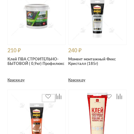
Лепнина
сна
Напольные
покрытия
Кровати
Обои
Матрасы
Плитка
Товары для сна
Спецобувь
Кухонные
210 ₽
240 ₽
Спецодежда
гарнитуры
Клей ПВА СТРОИТЕЛЬНО-
Момент монтажный Фикс
Средства
БЫТОВОЙ ( 0,9кг) Профилюкс
Кристалл (185г)
индивидуальной
защиты
Краски.ру
Краски.ру