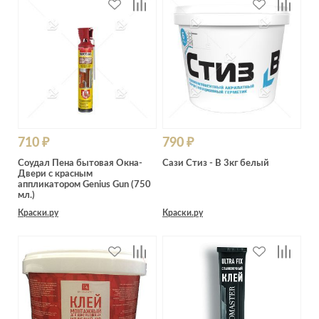
710 ₽
790 ₽
Соудал Пена бытовая Окна-
Сази Стиз - В 3кг белый
Двери с красным
аппликатором Genius Gun (750
мл.)
Краски.ру
Краски.ру