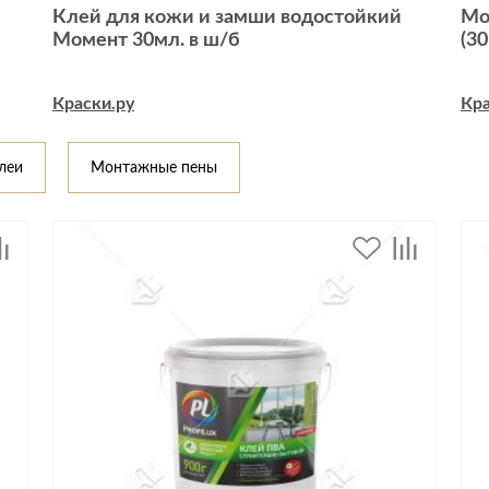
Спецобувь
Клей для кожи и замши водостойкий
Мо
Момент 30мл. в ш/б
(3
Спецодежда
Средства ин
Краски.ру
Кра
леи
Монтажные пены