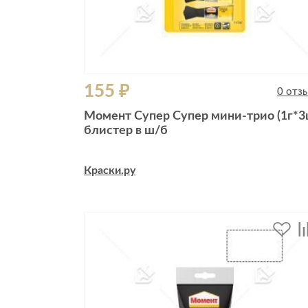
155 ₽
0 отз
Момент Супер Супер мини-трио (1г*3
блистер в ш/б
Краски.ру