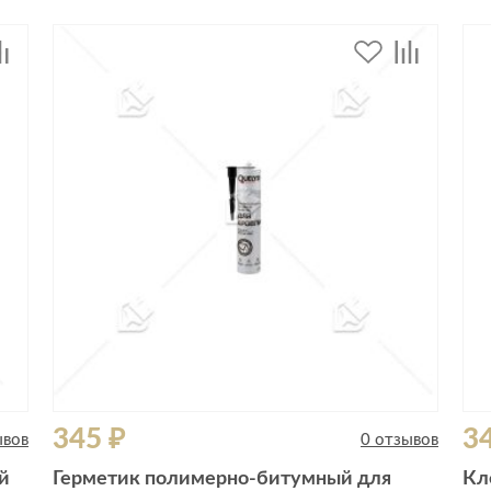
345 ₽
3
ывов
0 отзывов
й
Герметик полимерно-битумный для
Кл