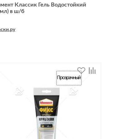
мент Классик Гель Водостойкий
0мл) в ш/б
дивидуальной защиты
ски.ру