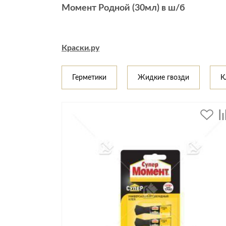
Момент Родной (30мл) в ш/б
Стулья, кресла, пуфы
Шкафы, стеллажи, полки, сундуки
Краски.ру
Герметики
Жидкие гвозди
К