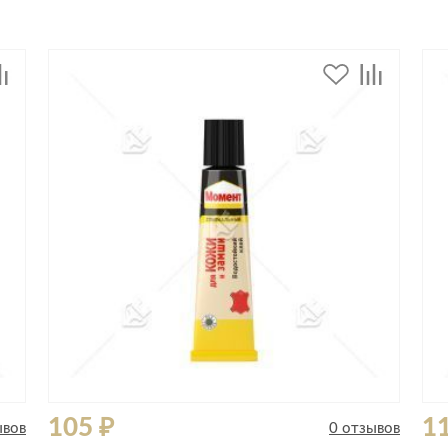
Сливы и сифоны
Сушилки
Смесители
Текстиль
Унитазы
Товары для 
Хранение и 
Свет
Товары для
зонты
Бра
Люстры
Затирки и г
Настольные лампы
Камины
Потолочные светильники
Клеи, гермет
пены
ов и кафе
Светильники
Лаки и краск
Светодиодные ленты
Лепнина
Споты
Напольные п
Торшеры
Обои
Уличный свет
105 ₽
1
ывов
0 отзывов
Плитка