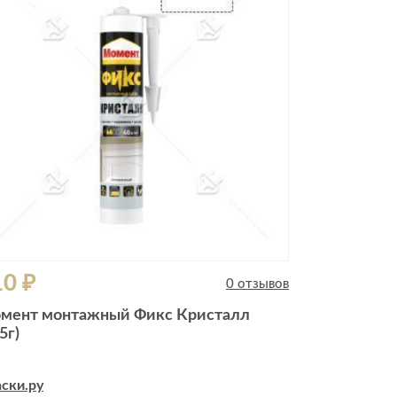
10 ₽
0 отзывов
мент монтажный Фикс Кристалл
5г)
ски.ру