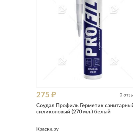
275 ₽
0 отз
Соудал Профиль Герметик санитарны
силиконовый (270 мл.) белый
Краски.ру