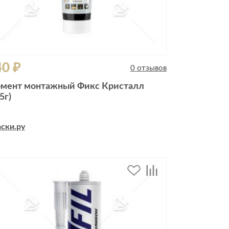
40 ₽
0 отзывов
мент монтажный Фикс Кристалл
5г)
ски.ру