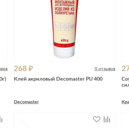
268 ₽
2
ывов
0 отзывов
0г)
Клей акриловый Decomaster PU 400
Со
си
Decomaster
Кра