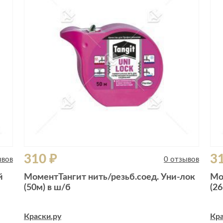
310 ₽
3
ывов
0 отзывов
й
МоментТангит нить/резьб.соед. Уни-лок
Мо
(50м) в ш/б
(26
Краски.ру
Кра