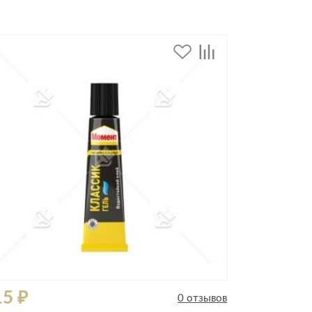
Комоды
Тумбы
ванной комнаты
порядок
Прикроватные тумбы
Тумбы для обуви
 ремонта
Тумбы под ТВ
идроизоляция
Электроника и бытовая
техника
ики, жидкие гвозди,
Аудио и видеотехника
и
Бытовая техника
Все для геймеров
окрытия
Игровые приставки
15 ₽
0 отзывов