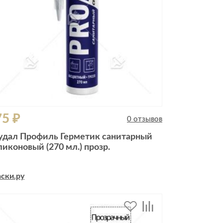
75 ₽
0 отзывов
удал Профиль Герметик санитарный
ликоновый (270 мл.) прозр.
ски.ру