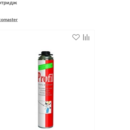
ртридж
comaster