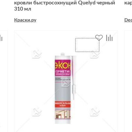
кровли быстросохнущий Quelyd черный
ка
310 мл
Краски.ру
De