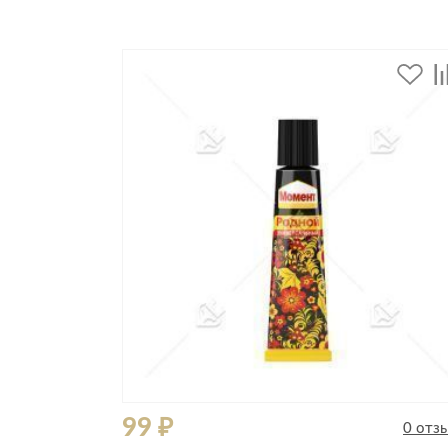
Все стулья
Кресла и мешки
Пуфы и банкетки
Барные стулья
Стулья
Сад и дача
Табуреты
Аксессуары для сада
Двери
Беседки, павильоны, 
Грили и очаги
Входные двери
Диваны
Межкомнатные двери
Кресла и шезлонги
Мебель для ресторан
Детская мебель
Столы
Детские кровати
Стулья
Детские матрасы
Комоды и тумбы
99 ₽
0 отз
Столы и надстройки