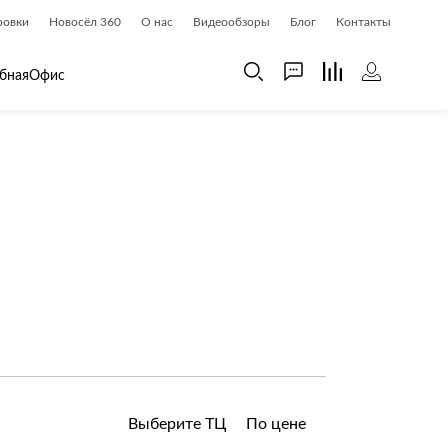
ровки
Новосёл 360
О нас
Видеообзоры
Блог
Контакты
бная
Офис
 дома
Шкафы
 дома и косметика
Газетницы
ия
Гардеробные системы
Книжные шкафы и библиотеки
доски
Прихожие
Стеллажи и витрины
Шкафы навесные
Шкафы распашные
Шкафы-купе
Выберите ТЦ
По цене