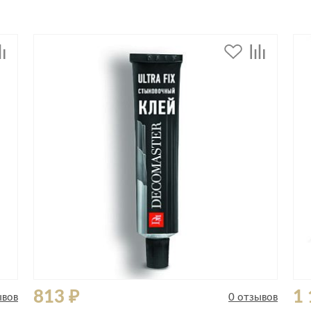
Сливы и сифоны
Сушилки
Смесители
Текстиль
Унитазы
Товары для 
Хранение и 
Свет
Товары для
зонты
Бра
Люстры
Затирки и г
Настольные лампы
Камины
Потолочные светильники
Клеи, гермет
пены
ов и кафе
Светильники
Лаки и краск
Светодиодные ленты
Лепнина
Споты
Напольные п
Торшеры
Обои
Уличный свет
813 ₽
1 
ывов
0 отзывов
Плитка