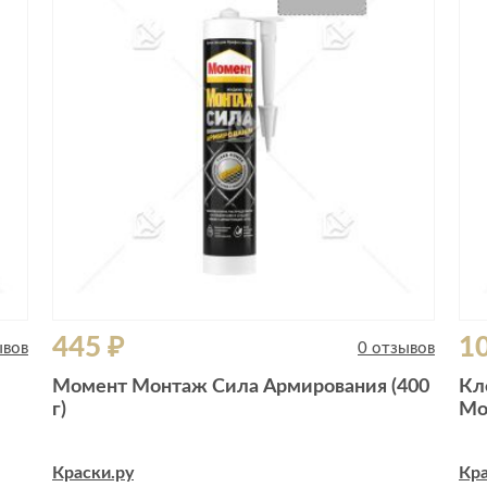
445 ₽
1
ывов
0 отзывов
Момент Монтаж Сила Армирования (400
Кл
г)
Мо
Краски.ру
Кра