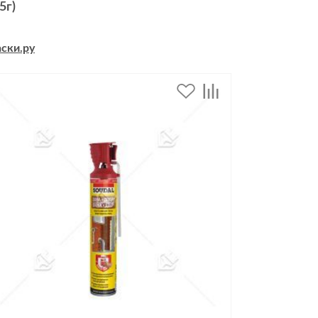
5г)
ски.ру