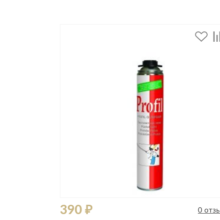
Все стулья
Кресла и мешки
Пуфы и банкетки
Барные стулья
Стулья
Сад и дача
Табуреты
Аксессуары для сада
Двери
Беседки, павильоны, 
Грили и очаги
Входные двери
Диваны
Межкомнатные двери
Кресла и шезлонги
Мебель для ресторан
Детская мебель
Столы
Детские кровати
Стулья
Детские матрасы
Комоды и тумбы
390 ₽
0 отз
Столы и надстройки