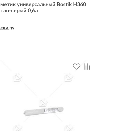
рметик универсальный Bostik H360
етло-серый 0,6л
дивидуальной защиты
ски.ру