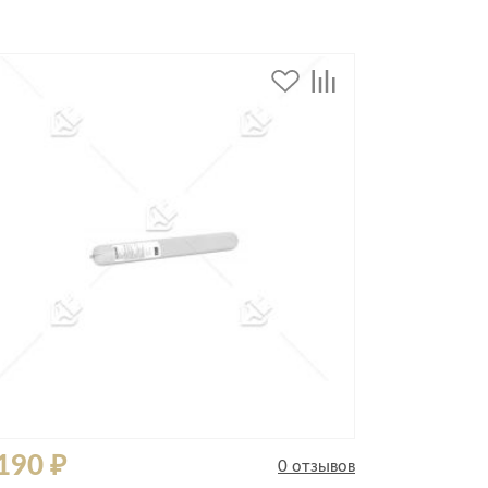
Комоды
Тумбы
ванной комнаты
порядок
Прикроватные тумбы
Тумбы для обуви
 ремонта
Тумбы под ТВ
идроизоляция
Электроника и бытовая
техника
ики, жидкие гвозди,
Аудио и видеотехника
и
Бытовая техника
Все для геймеров
окрытия
Игровые приставки
190 ₽
0 отзывов