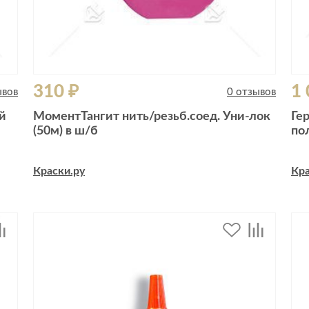
310 ₽
1 
ывов
0 отзывов
й
МоментТангит нить/резьб.соед. Уни-лок
Ге
(50м) в ш/б
по
Краски.ру
Кра