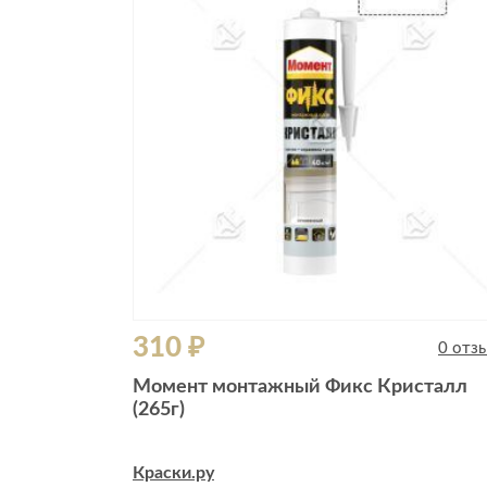
310 ₽
0 отз
Момент монтажный Фикс Кристалл
(265г)
Краски.ру