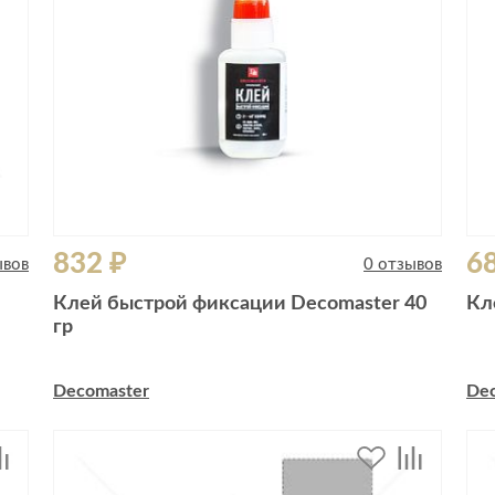
832 ₽
6
ывов
0 отзывов
Клей быстрой фиксации Decomaster 40
Кл
гр
Decomaster
De