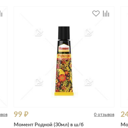
99 ₽
2
ывов
0 отзывов
Момент Родной (30мл) в ш/б
Мо