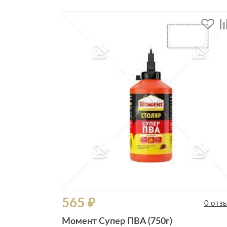
565 ₽
0 отз
Момент Супер ПВА (750г)