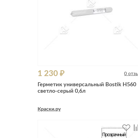
1 230 ₽
0 отз
Герметик универсальный Bostik H560
светло-серый 0,6л
Краски.ру