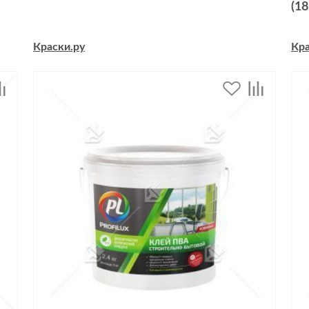
(18
Краски.ру
Кра