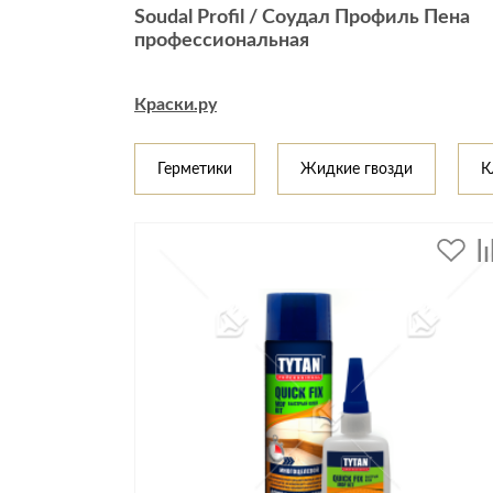
Soudal Profil / Соудал Профиль Пена
Стулья, кресла, пуфы
профессиональная
Шкафы, стеллажи, полки, сундуки
Краски.ру
Герметики
Жидкие гвозди
К