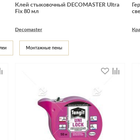
Спецобувь
Клей стыковочный DECOMASTER Ultra
Ге
Fix 80 мл
св
Спецодежда
Средства ин
Decomaster
Кра
леи
Монтажные пены