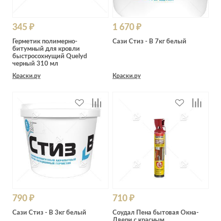
345 ₽
1 670 ₽
Герметик полимерно-
Сази Стиз - В 7кг белый
битумный для кровли
быстросохнущий Quelyd
черный 310 мл
Краски.ру
Краски.ру
790 ₽
710 ₽
Сази Стиз - В 3кг белый
Соудал Пена бытовая Окна-
Двери с красным