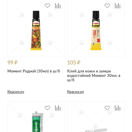
99 ₽
105 ₽
Момент Родной (30мл) в ш/б
Клей для кожи и замши
водостойкий Момент 30мл. в
ш/б
Краски.ру
Краски.ру