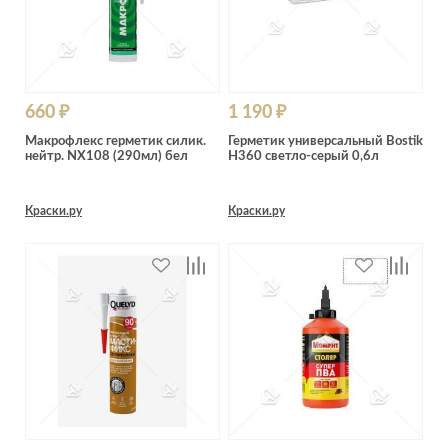
660 ₽
1 190 ₽
Макрофлекс герметик силик.
Герметик универсальный Bostik
нейтр. NX108 (290мл) бел
H360 светло-серый 0,6л
Краски.ру
Краски.ру