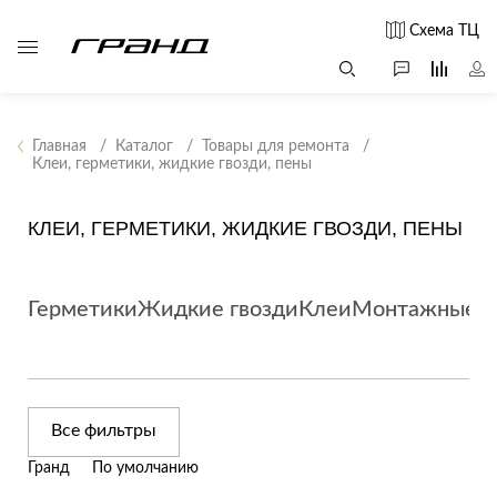
Схема ТЦ
Главная
Каталог
Товары для ремонта
Клеи, герметики, жидкие гвозди, пены
Все столы и
Мягкая
Свет
столики
мебель
КЛЕИ, ГЕРМЕТИКИ, ЖИДКИЕ ГВОЗДИ, ПЕНЫ
Бра
Г
Журнальные
Диваны
Люстры
Г
столы
Кресла и мешки
с
Настольные
Герметики
Жидкие гвозди
Клеи
Монтажные п
Консоли
Пуфы и
лампы
Кофейные
банкетки
Потолочные
столики
б
светильники
Обеденные
Сад и дача
Светильники
столы
С
Все фильтры
Светодиодные
Письменные
в
Аксессуары для
ленты
Гранд
По умолчанию
столы
сада
Споты