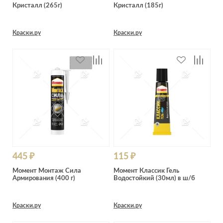
Кристалл (265г)
Кристалл (185г)
Краски.ру
Краски.ру
445 ₽
115 ₽
Момент Монтаж Сила
Момент Классик Гель
Армирования (400 г)
Водостойкий (30мл) в ш/б
Краски.ру
Краски.ру