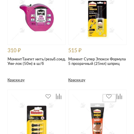
Лепнина
сна
Напольные
покрытия
Кровати
Обои
Матрасы
Плитка
Товары для сна
Спецобувь
Кухонные
310 ₽
515 ₽
Спецодежда
гарнитуры
МоментТангит нить/резьб.соед.
Момент Супер Эпокси Формула
Средства
Уни-лок (50м) в ш/б
5 прозрачный (25мл) шприц
индивидуальной
защиты
Краски.ру
Краски.ру