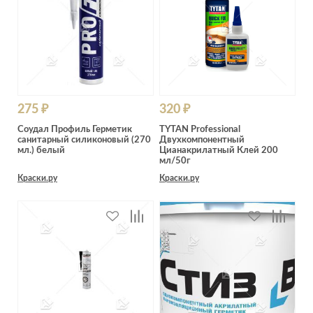
275 ₽
320 ₽
Соудал Профиль Герметик
TYTAN Professional
санитарный силиконовый (270
Двухкомпонентный
мл.) белый
Цианакрилатный Клей 200
мл/50г
Краски.ру
Краски.ру