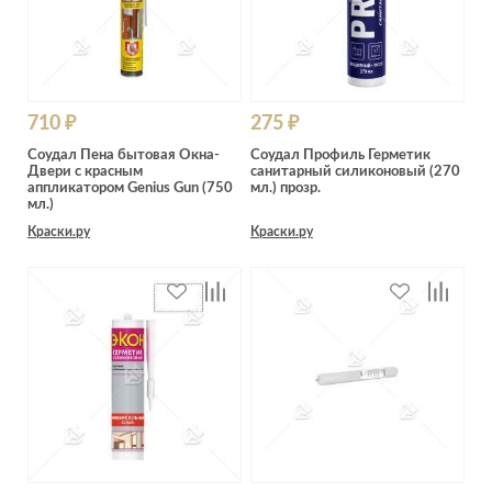
710 ₽
275 ₽
Соудал Пена бытовая Окна-
Соудал Профиль Герметик
Двери с красным
санитарный силиконовый (270
аппликатором Genius Gun (750
мл.) прозр.
мл.)
Краски.ру
Краски.ру