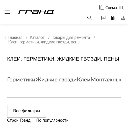
Схема ТЦ
Главная
Каталог
Товары для ремонта
Клеи, герметики, жидкие гвозди, пены
Все столы и
Мягкая
Свет
столики
мебель
КЛЕИ, ГЕРМЕТИКИ, ЖИДКИЕ ГВОЗДИ, ПЕНЫ
Бра
Г
Журнальные
Диваны
Люстры
Г
столы
Кресла и мешки
с
Настольные
Герметики
Жидкие гвозди
Клеи
Монтажные п
Консоли
Пуфы и
лампы
Кофейные
банкетки
Потолочные
столики
б
светильники
Обеденные
Сад и дача
Светильники
столы
С
Все фильтры
Светодиодные
Письменные
в
Аксессуары для
ленты
Строй Гранд
По популярности
столы
сада
Споты