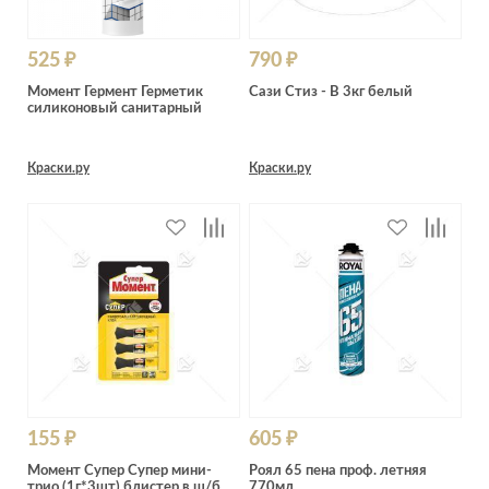
525 ₽
790 ₽
Момент Гермент Герметик
Сази Стиз - В 3кг белый
силиконовый санитарный
Краски.ру
Краски.ру
155 ₽
605 ₽
Момент Супер Супер мини-
Роял 65 пена проф. летняя
трио (1г*3шт) блистер в ш/б
770мл