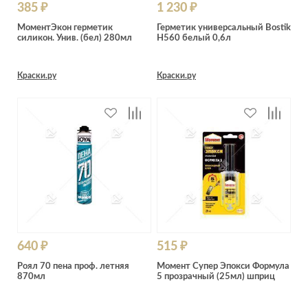
385 ₽
1 230 ₽
МоментЭкон герметик
Герметик универсальный Bostik
силикон. Унив. (бел) 280мл
H560 белый 0,6л
Краски.ру
Краски.ру
640 ₽
515 ₽
Роял 70 пена проф. летняя
Момент Супер Эпокси Формула
870мл
5 прозрачный (25мл) шприц