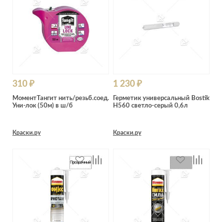
Лепнина
сна
Напольные
покрытия
Кровати
Обои
Матрасы
Плитка
Товары для сна
Спецобувь
Кухонные
310 ₽
1 230 ₽
Спецодежда
гарнитуры
МоментТангит нить/резьб.соед.
Герметик универсальный Bostik
Средства
Уни-лок (50м) в ш/б
H560 светло-серый 0,6л
индивидуальной
защиты
Краски.ру
Краски.ру