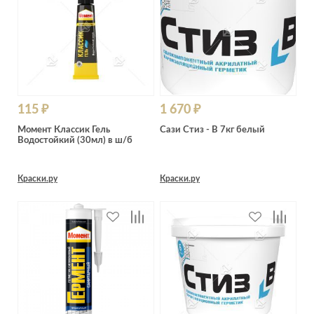
115 ₽
1 670 ₽
Момент Классик Гель
Сази Стиз - В 7кг белый
Водостойкий (30мл) в ш/б
Краски.ру
Краски.ру