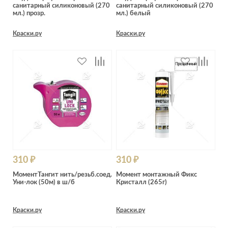
санитарный силиконовый (270
санитарный силиконовый (270
мл.) прозр.
мл.) белый
Краски.ру
Краски.ру
310 ₽
310 ₽
МоментТангит нить/резьб.соед.
Момент монтажный Фикс
Уни-лок (50м) в ш/б
Кристалл (265г)
Краски.ру
Краски.ру