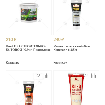
Лепнина
сна
Напольные
покрытия
Кровати
Обои
Матрасы
Плитка
Товары для сна
Спецобувь
Кухонные
210 ₽
240 ₽
Спецодежда
гарнитуры
Клей ПВА СТРОИТЕЛЬНО-
Момент монтажный Фикс
Средства
БЫТОВОЙ ( 0,9кг) Профилюкс
Кристалл (185г)
индивидуальной
защиты
Краски.ру
Краски.ру