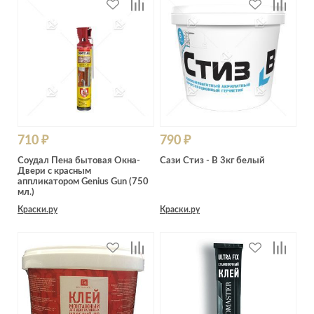
710 ₽
790 ₽
Соудал Пена бытовая Окна-
Сази Стиз - В 3кг белый
Двери с красным
аппликатором Genius Gun (750
мл.)
Краски.ру
Краски.ру