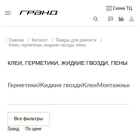
Схема ТЦ
Главная
Каталог
Товары для ремонта
Клеи, герметики, жидкие гвозди, пены
Все столы и
Мягкая
Свет
столики
мебель
КЛЕИ, ГЕРМЕТИКИ, ЖИДКИЕ ГВОЗДИ, ПЕНЫ
Бра
Г
Журнальные
Диваны
Люстры
Г
столы
Кресла и мешки
с
Настольные
Герметики
Жидкие гвозди
Клеи
Монтажные п
Консоли
Пуфы и
лампы
Кофейные
банкетки
Потолочные
столики
б
светильники
Обеденные
Сад и дача
Светильники
столы
С
Все фильтры
Светодиодные
Письменные
в
Аксессуары для
ленты
Гранд
По цене
столы
сада
Споты