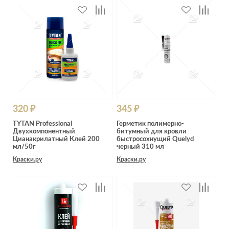
320 ₽
345 ₽
TYTAN Professional
Герметик полимерно-
Двухкомпонентный
битумный для кровли
Цианакрилатный Клей 200
быстросохнущий Quelyd
мл/50г
черный 310 мл
Краски.ру
Краски.ру