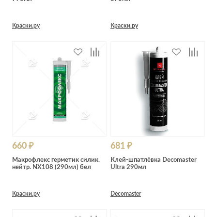
Краски.ру
Краски.ру
660 ₽
681 ₽
Макрофлекс герметик силик.
Клей-шпатлёвка Decomaster
нейтр. NX108 (290мл) бел
Ultra 290мл
Краски.ру
Decomaster