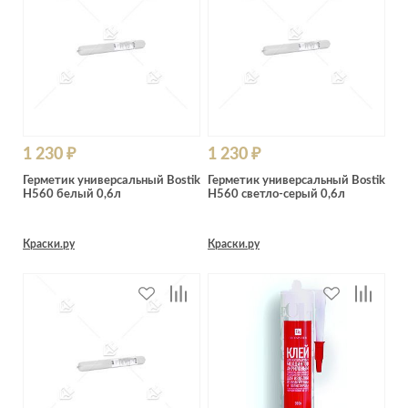
Лепнина
сна
Напольные
покрытия
Кровати
Обои
Матрасы
Плитка
Товары для сна
Спецобувь
Кухонные
1 230 ₽
1 230 ₽
Спецодежда
гарнитуры
Герметик универсальный Bostik
Герметик универсальный Bostik
Средства
H560 белый 0,6л
H560 светло-серый 0,6л
индивидуальной
защиты
Краски.ру
Краски.ру