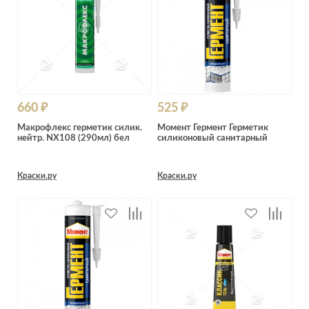
660 ₽
525 ₽
Макрофлекс герметик силик.
Момент Гермент Герметик
нейтр. NX108 (290мл) бел
силиконовый санитарный
Краски.ру
Краски.ру