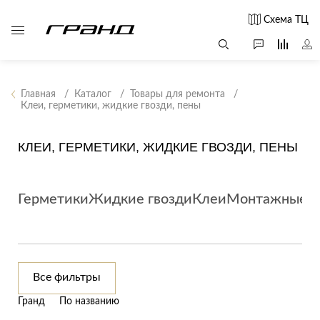
Схема ТЦ
Главная
Каталог
Товары для ремонта
Клеи, герметики, жидкие гвозди, пены
Все столы и
Мягкая
Свет
столики
мебель
КЛЕИ, ГЕРМЕТИКИ, ЖИДКИЕ ГВОЗДИ, ПЕНЫ
Бра
Г
Журнальные
Диваны
Люстры
Г
столы
Кресла и мешки
с
Настольные
Герметики
Жидкие гвозди
Клеи
Монтажные п
Консоли
Пуфы и
лампы
Кофейные
банкетки
Потолочные
столики
б
светильники
Обеденные
Сад и дача
Светильники
столы
С
Все фильтры
Светодиодные
Письменные
в
Аксессуары для
ленты
Гранд
По названию
столы
сада
Споты