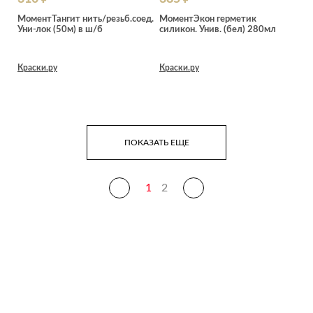
МоментТангит нить/резьб.соед.
МоментЭкон герметик
Уни-лок (50м) в ш/б
силикон. Унив. (бел) 280мл
Краски.ру
Краски.ру
ПОКАЗАТЬ ЕЩЕ
1
2