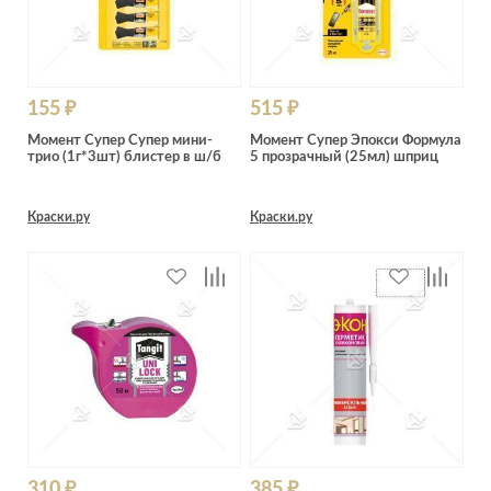
155 ₽
515 ₽
Момент Супер Супер мини-
Момент Супер Эпокси Формула
трио (1г*3шт) блистер в ш/б
5 прозрачный (25мл) шприц
Краски.ру
Краски.ру
310 ₽
385 ₽