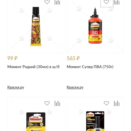
99 ₽
565 ₽
Момент Родной (30мл) в ш/б
Момент Супер ПВА (750г)
Краски.ру
Краски.ру