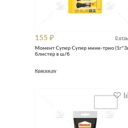
155 ₽
0 отз
Момент Супер Супер мини-трио (1г*3
блистер в ш/б
Краски.ру