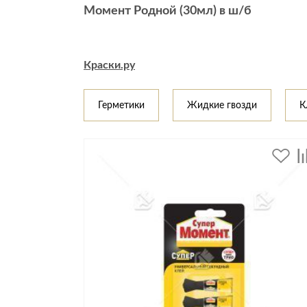
Момент Родной (30мл) в ш/б
Стулья, кресла, пуфы
Шкафы, стеллажи, полки, сундуки
Краски.ру
Герметики
Жидкие гвозди
К