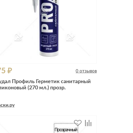
75 ₽
0 отзывов
удал Профиль Герметик санитарный
ликоновый (270 мл.) прозр.
ски.ру