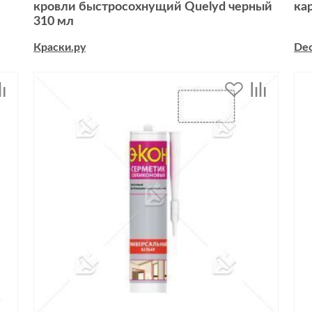
кровли быстросохнущий Quelyd черный
ка
310 мл
Краски.ру
De