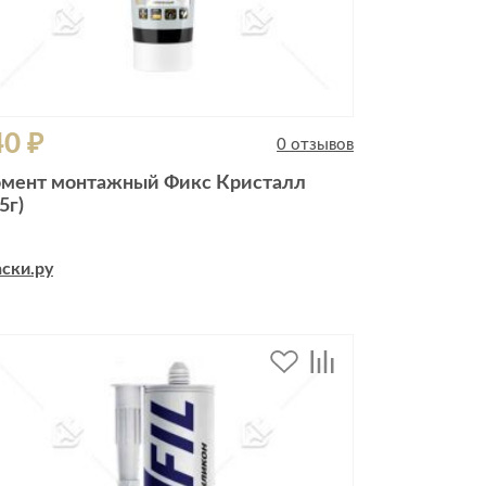
40 ₽
0 отзывов
мент монтажный Фикс Кристалл
5г)
ски.ру