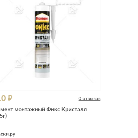
10 ₽
0 отзывов
мент монтажный Фикс Кристалл
5г)
ски.ру