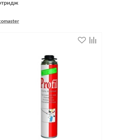
ртридж
comaster