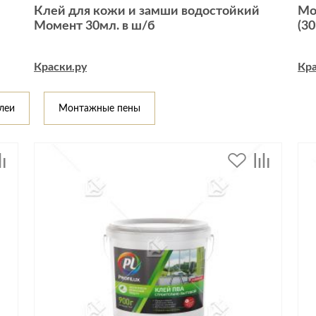
Спецобувь
Клей для кожи и замши водостойкий
Мо
Момент 30мл. в ш/б
(3
Спецодежда
Средства ин
Краски.ру
Кра
леи
Монтажные пены