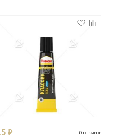
Комоды
Тумбы
ванной комнаты
порядок
Прикроватные тумбы
Тумбы для обуви
 ремонта
Тумбы под ТВ
идроизоляция
Электроника и бытовая
техника
ики, жидкие гвозди,
Аудио и видеотехника
и
Бытовая техника
Все для геймеров
окрытия
Игровые приставки
15 ₽
0 отзывов