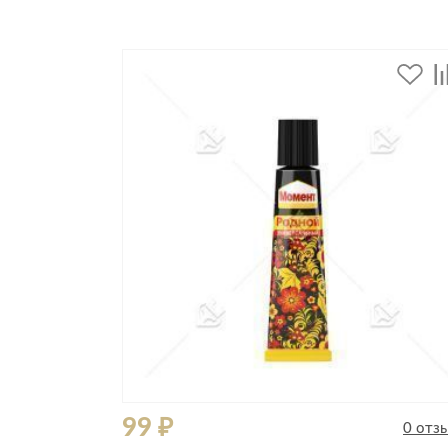
Все стулья
Кресла и мешки
Пуфы и банкетки
Барные стулья
Стулья
Сад и дача
Табуреты
Аксессуары для сада
Двери
Беседки, павильоны, 
Грили и очаги
Входные двери
Диваны
Межкомнатные двери
Кресла и шезлонги
Мебель для ресторан
Детская мебель
Столы
Детские кровати
Стулья
Детские матрасы
Комоды и тумбы
99 ₽
0 отз
Столы и надстройки