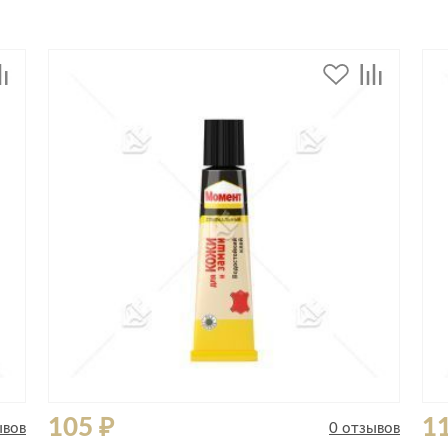
Сливы и сифоны
Сушилки
Смесители
Текстиль
Унитазы
Товары для 
Хранение и 
Свет
Товары для
зонты
Бра
Люстры
Затирки и г
Настольные лампы
Камины
Потолочные светильники
Клеи, гермет
пены
ов и кафе
Светильники
Лаки и краск
Светодиодные ленты
Лепнина
Споты
Напольные п
Торшеры
Обои
Уличный свет
105 ₽
1
ывов
0 отзывов
Плитка