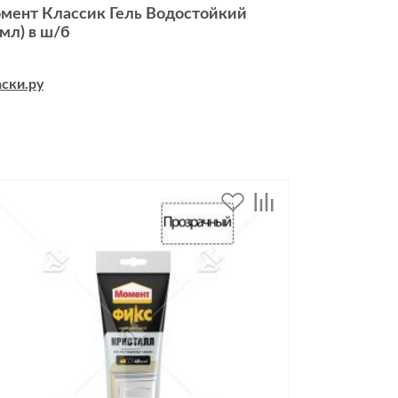
мент Классик Гель Водостойкий
0мл) в ш/б
дивидуальной защиты
ски.ру