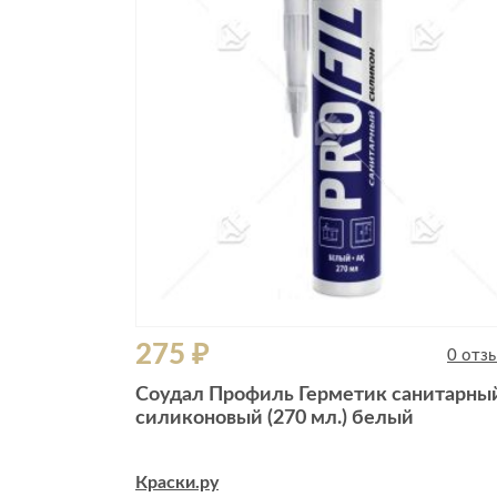
275 ₽
0 отз
Соудал Профиль Герметик санитарны
силиконовый (270 мл.) белый
Краски.ру