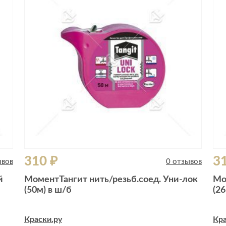
310 ₽
3
ывов
0 отзывов
й
МоментТангит нить/резьб.соед. Уни-лок
Мо
(50м) в ш/б
(26
Краски.ру
Кра