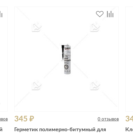
345 ₽
3
ывов
0 отзывов
й
Герметик полимерно-битумный для
Кл