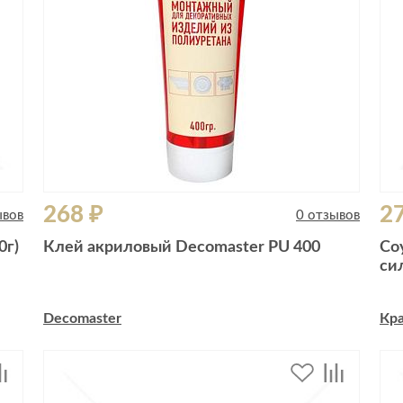
268 ₽
2
ывов
0 отзывов
0г)
Клей акриловый Decomaster PU 400
Со
си
Decomaster
Кра