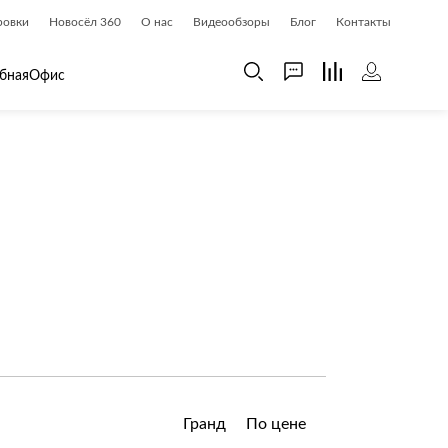
ровки
Новосёл 360
О нас
Видеообзоры
Блог
Контакты
бная
Офис
 дома
Шкафы
 дома и косметика
Газетницы
ия
Гардеробные системы
Книжные шкафы и библиотеки
доски
Прихожие
Стеллажи и витрины
Шкафы навесные
Шкафы распашные
Шкафы-купе
Гранд
По цене