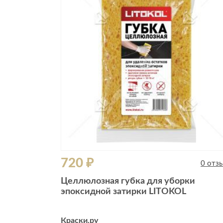
Все стулья
Кресла и мешки
Пуфы и банкетки
Барные стулья
Стулья
Сад и дача
Табуреты
Аксессуары для сада
Двери
Беседки, павильоны, 
Грили и очаги
Входные двери
Диваны
Межкомнатные двери
Кресла и шезлонги
Мебель для ресторан
Детская мебель
720 ₽
Столы
0 отз
Детские кровати
Стулья
Целлюлозная губка для уборки
Детские матрасы
эпоксидной затирки LITOKOL
Комоды и тумбы
Столы и надстройки
Краски.ру