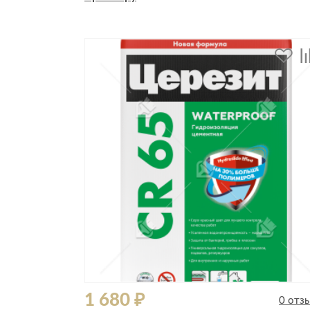
Стулья, кресла, пуфы
Шкафы, стеллажи, полки, сундуки
1 680 ₽
0 отз