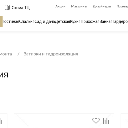
Акции
Магазины
Дизайнеры
Плани
Схема ТЦ
Гостиная
Спальня
Сад и дача
Детская
Кухня
Прихожая
Ванная
Гардеро
 товары для
Сантехника
Товары для
емонта
Затирки и гидроизоляция
Биде
Ароматы для
Ванны
Бытовая хим
ИЯ
Душ
Вешалки
Душевые каналы и трапы
Гладильные 
Душевые ограждения и поддоны
Декор
ры
Радиаторы
Зеркала
Раковины
Ковры
Системы инсталляций
Посуда
Системы скрытого монтажа
Стремянки