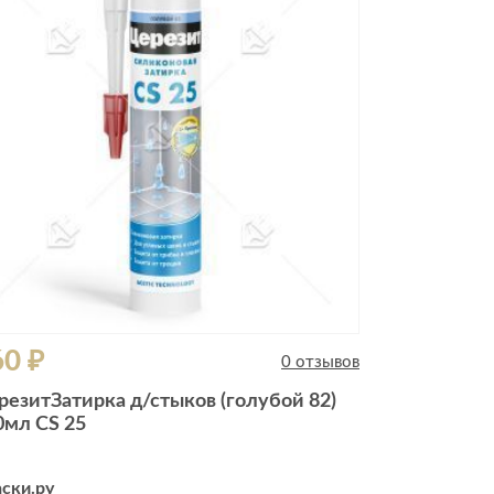
Комоды
Тумбы
ванной комнаты
порядок
Прикроватные тумбы
Тумбы для обуви
 ремонта
Тумбы под ТВ
идроизоляция
Электроника и бытовая
техника
ики, жидкие гвозди,
Аудио и видеотехника
и
60 ₽
Бытовая техника
0 отзывов
Все для геймеров
резитЗатирка д/стыков (голубой 82)
окрытия
Игровые приставки
0мл CS 25
ски.ру