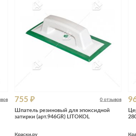
Сливы и сифоны
Сушилки
Смесители
Текстиль
Унитазы
Товары для 
Хранение и 
Свет
Товары для
зонты
Бра
Люстры
Затирки и г
Настольные лампы
Камины
Потолочные светильники
Клеи, гермет
пены
ов и кафе
Светильники
Лаки и краск
755 ₽
9
Светодиодные ленты
ывов
0 отзывов
Лепнина
Споты
Шпатель резиновый для эпоксидной
Це
Напольные п
затирки (арт.946GR) LITOKOL
28
Торшеры
Обои
Уличный свет
Плитка
Краски.ру
Кра