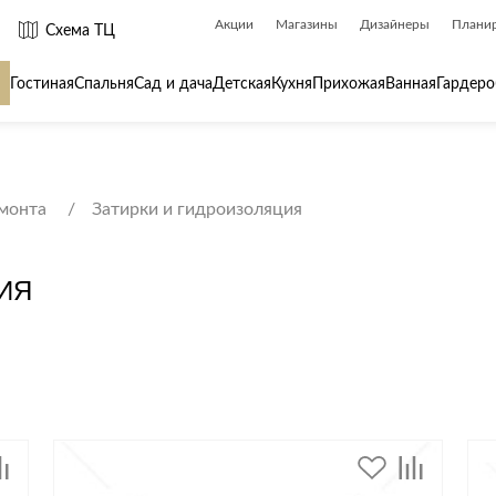
Акции
Магазины
Дизайнеры
Плани
Схема ТЦ
Гостиная
Спальня
Сад и дача
Детская
Кухня
Прихожая
Ванная
Гардеро
 товары для
Сантехника
Товары для
емонта
Затирки и гидроизоляция
Биде
Ароматы для
Ванны
Бытовая хим
ИЯ
Душ
Вешалки
Душевые каналы и трапы
Гладильные 
Душевые ограждения и поддоны
Декор
ры
Радиаторы
Зеркала
Раковины
Ковры
Системы инсталляций
Посуда
Системы скрытого монтажа
Стремянки