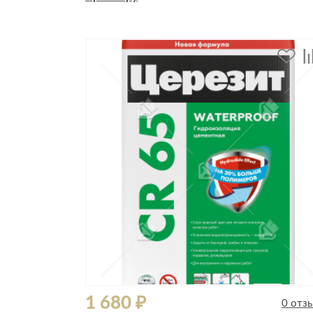
Стулья, кресла, пуфы
Шкафы, стеллажи, полки, сундуки
1 680 ₽
0 отз