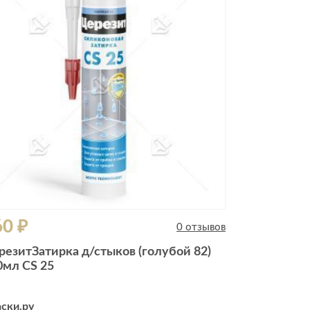
Комоды
Тумбы
ванной комнаты
порядок
Прикроватные тумбы
Тумбы для обуви
 ремонта
Тумбы под ТВ
идроизоляция
Электроника и бытовая
техника
ики, жидкие гвозди,
Аудио и видеотехника
и
60 ₽
Бытовая техника
0 отзывов
Все для геймеров
резитЗатирка д/стыков (голубой 82)
окрытия
Игровые приставки
0мл CS 25
ски.ру