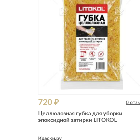
Все стулья
Кресла и мешки
Пуфы и банкетки
Барные стулья
Стулья
Сад и дача
Табуреты
Аксессуары для сада
Двери
Беседки, павильоны, 
Грили и очаги
Входные двери
Диваны
Межкомнатные двери
Кресла и шезлонги
Мебель для ресторан
Детская мебель
720 ₽
Столы
0 отз
Детские кровати
Стулья
Целлюлозная губка для уборки
Детские матрасы
эпоксидной затирки LITOKOL
Комоды и тумбы
Столы и надстройки
Краски.ру