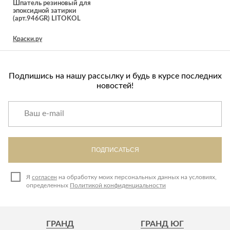
Лепнина
Шпатель резиновый для
сна
эпоксидной затирки
Напольные
(арт.946GR) LITOKOL
покрытия
Кровати
Краски.ру
Обои
Матрасы
Плитка
Товары для сна
Спецобувь
Подпишись на нашу рассылку и будь в курсе последних
Кухонные
новостей!
Спецодежда
гарнитуры
Средства
индивидуальной
защиты
ПОДПИСАТЬСЯ
Я
согласен
на обработку моих персональных данных на условиях,
определенных
Политикой конфиденциальности
ГРАНД
ГРАНД ЮГ