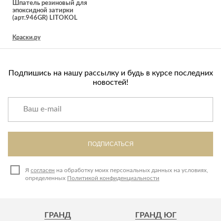
Лепнина
Шпатель резиновый для
сна
эпоксидной затирки
Напольные
(арт.946GR) LITOKOL
покрытия
Кровати
Краски.ру
Обои
Матрасы
Плитка
Товары для сна
Спецобувь
Подпишись на нашу рассылку и будь в курсе последних
Кухонные
новостей!
Спецодежда
гарнитуры
Средства
индивидуальной
защиты
ПОДПИСАТЬСЯ
Я
согласен
на обработку моих персональных данных на условиях,
определенных
Политикой конфиденциальности
ГРАНД
ГРАНД ЮГ