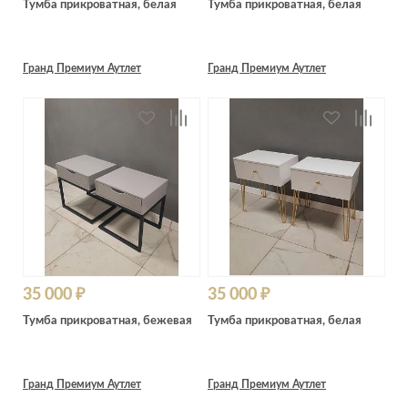
Тумба прикроватная, белая
Тумба прикроватная, белая
Лепнина
сна
Напольные
покрытия
Кровати
Гранд Премиум Аутлет
Гранд Премиум Аутлет
Обои
Матрасы
Плитка
Товары для сна
Спецобувь
Кухонные
Спецодежда
гарнитуры
Средства
индивидуальной
защиты
35 000 ₽
35 000 ₽
Тумба прикроватная, бежевая
Тумба прикроватная, белая
Гранд Премиум Аутлет
Гранд Премиум Аутлет