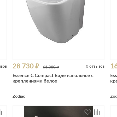
28 730 ₽
16
ывов
0 отзывов
61 880 ₽
Essence C Compact Биде напольное с
Es
креплениями белое
кр
Zodiac
Zod