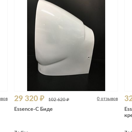
29 320 ₽
32
ывов
0 отзывов
102 620 ₽
Essence-C Биде
Es
кр