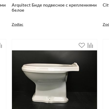
ями
Arquitect Биде подвесное с креплениями
Ci
белое
Zodiac
Zod