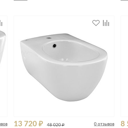
Спецобувь
Спецодежда
Средства ин
13 720 ₽
8 
ывов
0 отзывов
48 020 ₽