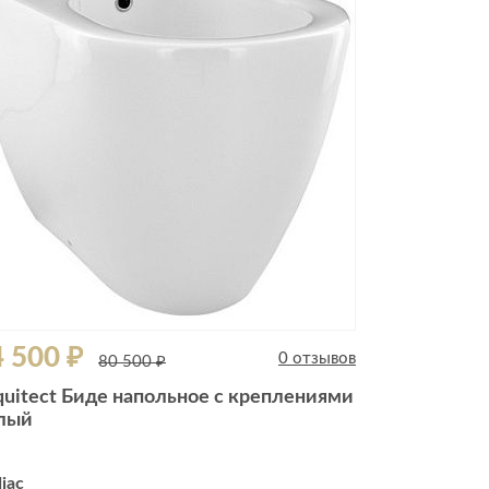
Комоды
Тумбы
ванной комнаты
порядок
Прикроватные тумбы
Тумбы для обуви
 ремонта
Тумбы под ТВ
идроизоляция
Электроника и бытовая
техника
ики, жидкие гвозди,
Аудио и видеотехника
и
 500 ₽
Бытовая техника
0 отзывов
80 500 ₽
Все для геймеров
quitect Биде напольное с креплениями
окрытия
Игровые приставки
лый
iac