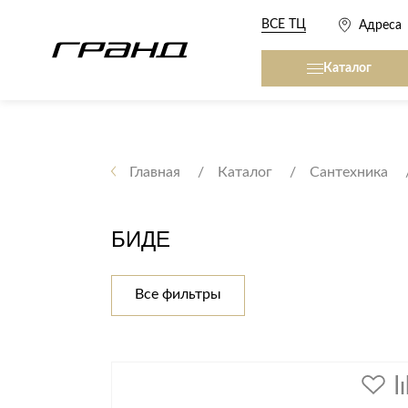
ВСЕ ТЦ
Адреса
Каталог
Все столы и столики
Кровати, матрасы,
сна
Главная
Каталог
Сантехника
Журнальные столы
Кровати
Консоли
БИДЕ
Матрасы
Кофейные столики
Товары для сна
Обеденные столы
Все фильтры
Письменные столы
Кухонные гарниту
Приставные столики
Сервировочные столики
Мягкая мебель
Туалетные столики
Диваны