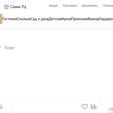
Акции
Магазины
Дизайнеры
Плани
Схема ТЦ
Гостиная
Спальня
Сад и дача
Детская
Кухня
Прихожая
Ванная
Гардеро
 товары для
Сантехника
Товары для
Биде
Биде
Ароматы для
Ванны
Бытовая хим
Душ
Вешалки
Душевые каналы и трапы
Гладильные 
Душевые ограждения и поддоны
Декор
ры
Радиаторы
Зеркала
Раковины
Ковры
Системы инсталляций
Посуда
Системы скрытого монтажа
Стремянки