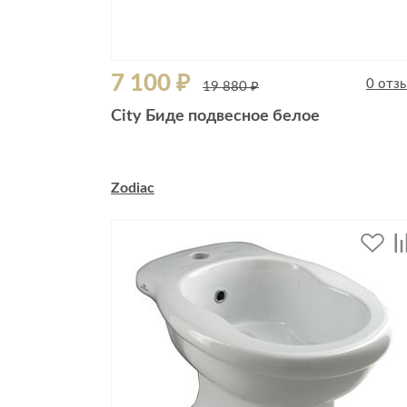
7 100 ₽
0 отз
19 880 ₽
City Биде подвесное белое
Zodiac