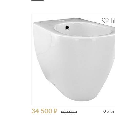
Стулья, кресла, пуфы
Шкафы, стеллажи, полки, сундуки
34 500 ₽
0 отз
80 500 ₽