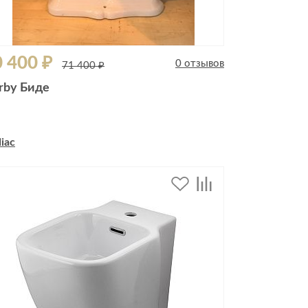
 400 ₽
0 отзывов
71 400 ₽
rby Биде
iac