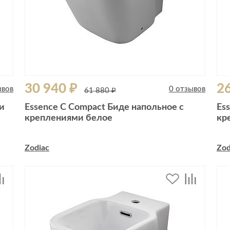
30 940 ₽
26
ывов
0 отзывов
61 880 ₽
и
Essence C Compact Биде напольное с
Es
креплениями белое
кр
Zodiac
Zod