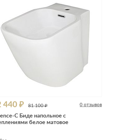
 440 ₽
0 отзывов
81 100 ₽
sence-C Биде напольное с
еплениями белое матовое