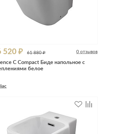
 520 ₽
0 отзывов
61 880 ₽
sence C Compact Биде напольное с
еплениями белое
iac