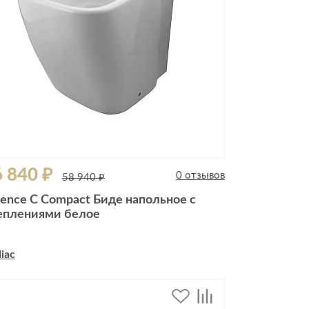
 840 ₽
0 отзывов
58 940 ₽
sence C Compact Биде напольное с
еплениями белое
iac