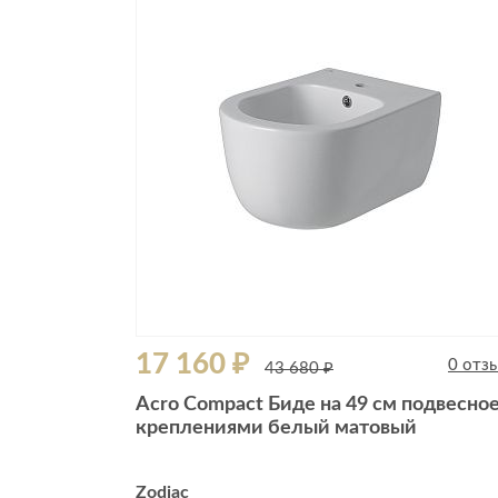
Все стулья
Кресла и мешки
Пуфы и банкетки
Барные стулья
Стулья
Сад и дача
Табуреты
Аксессуары для сада
Двери
Беседки, павильоны, 
Грили и очаги
Входные двери
Диваны
Межкомнатные двери
Кресла и шезлонги
Мебель для ресторан
Детская мебель
17 160 ₽
Столы
0 отз
43 680 ₽
Детские кровати
Стулья
Acro Compact Биде на 49 см подвесное
Детские матрасы
креплениями белый матовый
Комоды и тумбы
Столы и надстройки
Zodiac