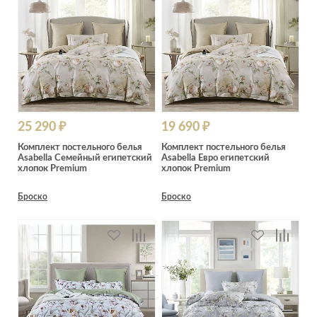
25 290 ₽
19 690 ₽
Комплект постельного белья
Комплект постельного белья
Asabella Семейный египетский
Asabella Евро египетский
хлопок Premium
хлопок Premium
Броско
Броско