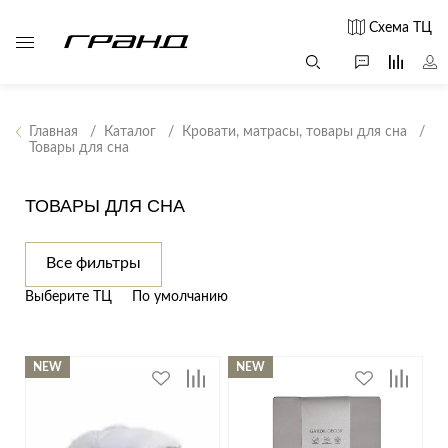
Схема ТЦ
Главная
Каталог
Кровати, матрасы, товары для сна
Товары для сна
Все столы и
Мягкая
Свет
столики
мебель
ТОВАРЫ ДЛЯ СНА
Бра
Г
Журнальные
Диваны
Люстры
Г
столы
Кресла и мешки
с
Все фильтры
Настольные
Консоли
Пуфы и
лампы
Выберите ТЦ
По умолчанию
Кофейные
банкетки
Потолочные
столики
б
светильники
Обеденные
Сад и дача
Светильники
NEW
NEW
столы
С
Светодиодные
Письменные
в
Аксессуары для
ленты
столы
сада
Споты