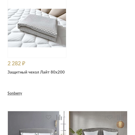
Лепнина
сна
Напольные
покрытия
Кровати
Обои
Матрасы
Плитка
Товары для сна
Спецобувь
Кухонные
Спецодежда
гарнитуры
Средства
2 282 ₽
индивидуальной
защиты
Защитный чехол Лайт 80х200
Sonberry