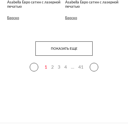
Asabella Евро сатин с лазерной
Asabella Евро сатин с лазерной
печатью
печатью
Броско
Броско
ПОКАЗАТЬ ЕЩЕ
1
2
3
4
...
41