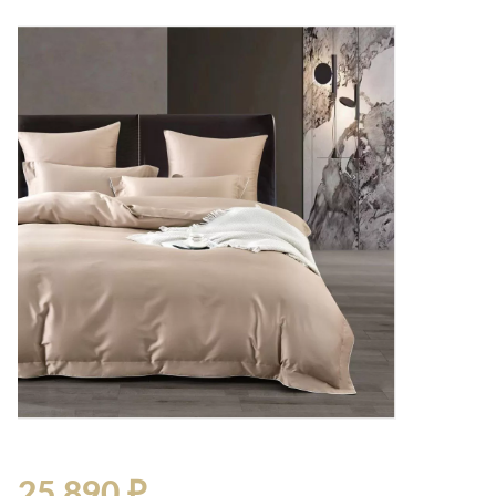
Лепнина
сна
Напольные
покрытия
Кровати
Обои
Матрасы
Плитка
Товары для сна
Спецобувь
Кухонные
Спецодежда
гарнитуры
Средства
индивидуальной
защиты
25 890 ₽