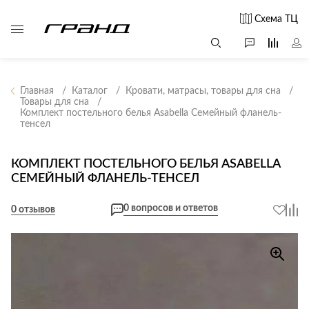
Схема ТЦ
Главная
Каталог
Кровати, матрасы, товары для сна
Товары для сна
Комплект постельного белья Asabella Семейный фланель-
Все столы и
Мягкая
Свет
тенсел
столики
мебель
Бра
Г
Журнальные
Диваны
КОМПЛЕКТ ПОСТЕЛЬНОГО БЕЛЬЯ ASABELLA
Люстры
Г
столы
СЕМЕЙНЫЙ ФЛАНЕЛЬ-ТЕНСЕЛ
Кресла и мешки
с
Настольные
Консоли
Пуфы и
лампы
0 вопросов и ответов
0 отзывов
Кофейные
банкетки
Потолочные
столики
б
светильники
Обеденные
Сад и дача
Светильники
столы
С
Светодиодные
Письменные
в
Аксессуары для
ленты
столы
сада
Споты