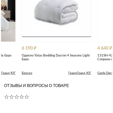
6 190 ₽
4 640 ₽
la Евро
Одеяло Yatas Bedding Dacron 4 Seasons Light
131SH-42
Евро
Сопрано 
д
Гранд ЮГ
Броско
Гранд
Гранд ЮГ
Garda Deco
ОТЗЫВЫ И ВОПРОСЫ О ТОВАРЕ