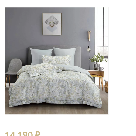
Лепнина
сна
Напольные
покрытия
Кровати
Обои
Матрасы
Плитка
Товары для сна
Спецобувь
Кухонные
Спецодежда
гарнитуры
Средства
индивидуальной
защиты
14 190 ₽