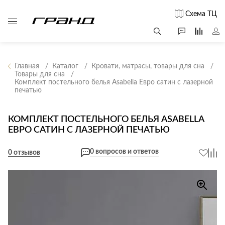
Схема ТЦ
Главная
Каталог
Кровати, матрасы, товары для сна
Товары для сна
Комплект постельного белья Asabella Евро сатин с лазерной
Все столы и
Мягкая
Свет
печатью
столики
мебель
Бра
Г
Журнальные
Диваны
КОМПЛЕКТ ПОСТЕЛЬНОГО БЕЛЬЯ ASABELLA
Люстры
Г
столы
ЕВРО САТИН С ЛАЗЕРНОЙ ПЕЧАТЬЮ
Кресла и мешки
с
Настольные
Консоли
Пуфы и
лампы
0 вопросов и ответов
0 отзывов
Кофейные
банкетки
Потолочные
столики
б
светильники
Обеденные
Сад и дача
Светильники
столы
С
Светодиодные
Письменные
в
Аксессуары для
ленты
столы
сада
Споты