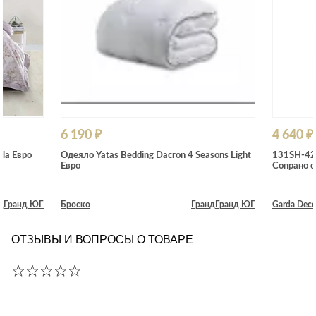
6 190 ₽
4 640 ₽
la Евро
Одеяло Yatas Bedding Dacron 4 Seasons Light
131SH-42
Евро
Сопрано 
д
Гранд ЮГ
Броско
Гранд
Гранд ЮГ
Garda Deco
ОТЗЫВЫ И ВОПРОСЫ О ТОВАРЕ