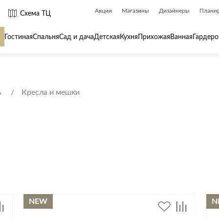
Акции
Магазины
Дизайнеры
Плани
Схема ТЦ
Гостиная
Спальня
Сад и дача
Детская
Кухня
Прихожая
Ванная
Гардеро
 товары для
Сантехника
Товары для
ь
Кресла и мешки
Биде
Ароматы для
Ванны
Бытовая хим
Душ
Вешалки
Душевые каналы и трапы
Гладильные 
Душевые ограждения и поддоны
Декор
ры
Радиаторы
Зеркала
Раковины
Ковры
NEW
N
Системы инсталляций
Посуда
Системы скрытого монтажа
Стремянки