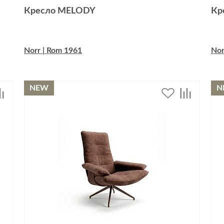
Кресло MELODY
Кр
Norr | Rom 1961
Nor
NEW
N