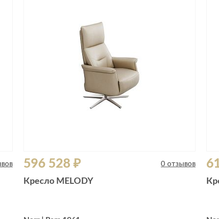
596 528 ₽
61
ывов
0 отзывов
Кресло MELODY
Кр