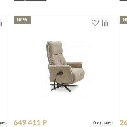
Спецобувь
Спецодежда
NEW
N
Средства ин
649 411 ₽
26
ывов
0 отзывов