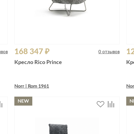
168 347 ₽
12
ывов
0 отзывов
Кресло Rico Prince
Кр
Norr | Rom 1961
Nor
NEW
N