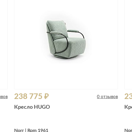
Сливы и сифоны
Сушилки
Смесители
Текстиль
Унитазы
Товары для 
Хранение и 
Свет
Товары для
зонты
Бра
Люстры
Затирки и г
Настольные лампы
Камины
Потолочные светильники
Клеи, гермет
пены
ов и кафе
Светильники
Лаки и краск
238 775 ₽
23
Светодиодные ленты
ывов
0 отзывов
Лепнина
Споты
Кресло HUGO
Кр
Напольные п
Торшеры
Обои
Уличный свет
Плитка
Norr | Rom 1961
Nor