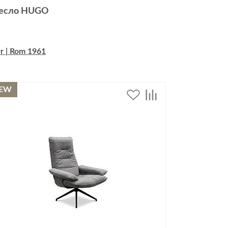
есло HUGO
r | Rom 1961
EW