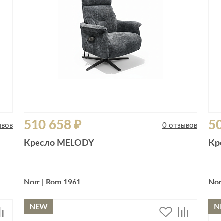
510 658 ₽
50
ывов
0 отзывов
Кресло MELODY
Кр
Norr | Rom 1961
Nor
NEW
N