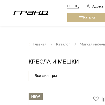
ВСЕ ТЦ
Адреса
Каталог
Все столы и столики
Кровати, матрасы,
сна
Главная
Каталог
Мягкая мебел
Журнальные столы
Кровати
Консоли
КРЕСЛА И МЕШКИ
Матрасы
Кофейные столики
Товары для сна
Обеденные столы
Все фильтры
Письменные столы
Кухонные гарниту
Приставные столики
Сервировочные столики
Мягкая мебель
NEW
Туалетные столики
Диваны