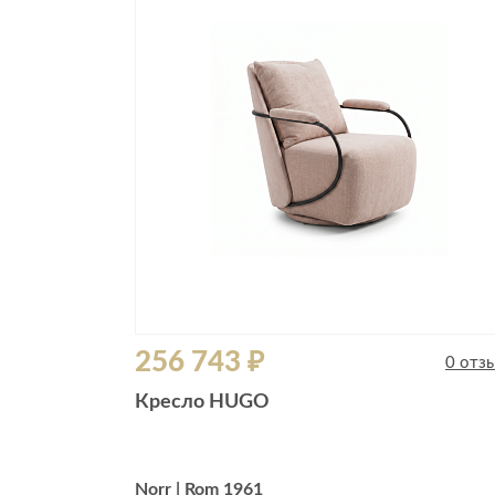
Все стулья
Кресла и мешки
Пуфы и банкетки
Барные стулья
Стулья
Сад и дача
Табуреты
Аксессуары для сада
Двери
Беседки, павильоны, 
Грили и очаги
Входные двери
Диваны
Межкомнатные двери
Кресла и шезлонги
Мебель для ресторан
Детская мебель
256 743 ₽
Столы
0 отз
Детские кровати
Стулья
Кресло HUGO
Детские матрасы
Комоды и тумбы
Столы и надстройки
Norr | Rom 1961