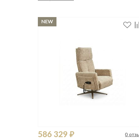
Стулья, кресла, пуфы
Шкафы, стеллажи, полки, сундуки
NEW
586 329 ₽
0 отз