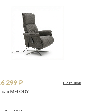
6 299 ₽
0 отзывов
есло MELODY