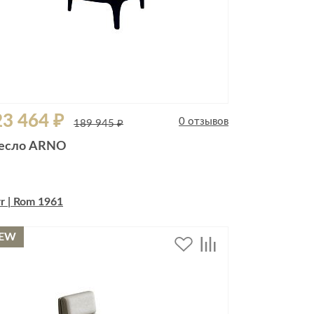
3 464 ₽
0 отзывов
189 945 ₽
есло ARNO
r | Rom 1961
EW