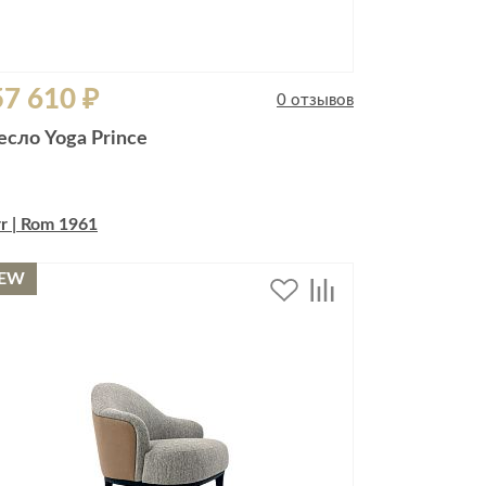
7 610 ₽
0 отзывов
есло Yoga Prince
r | Rom 1961
EW