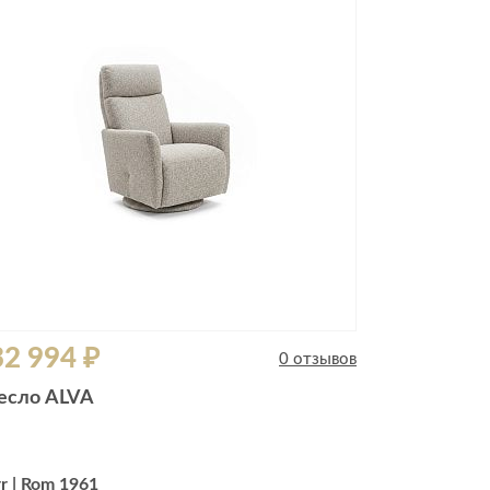
Комоды
Тумбы
ванной комнаты
порядок
Прикроватные тумбы
Тумбы для обуви
 ремонта
Тумбы под ТВ
идроизоляция
Электроника и бытовая
техника
ики, жидкие гвозди,
Аудио и видеотехника
и
2 994 ₽
Бытовая техника
0 отзывов
Все для геймеров
есло ALVA
окрытия
Игровые приставки
r | Rom 1961