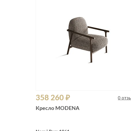
358 260 ₽
0 отз
Кресло MODENA