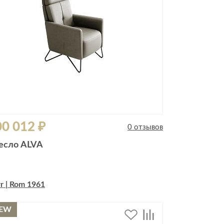
0 012 ₽
0 отзывов
есло ALVA
r | Rom 1961
EW