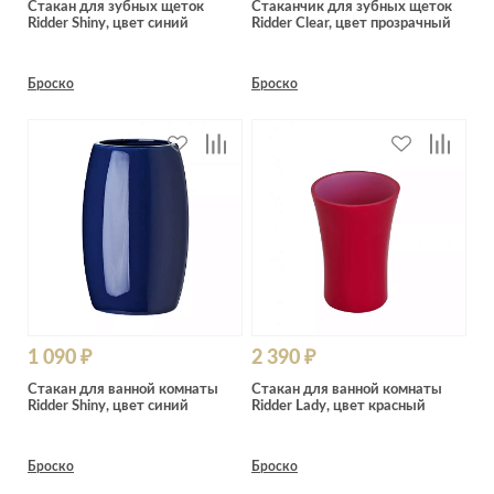
Лепнина
Стакан для зубных щеток
Стаканчик для зубных щеток
сна
Ridder Shiny, цвет синий
Ridder Clear, цвет прозрачный
Напольные
покрытия
Кровати
Броско
Броско
Обои
Матрасы
Плитка
Товары для сна
Спецобувь
Кухонные
Спецодежда
гарнитуры
Средства
индивидуальной
защиты
1 090 ₽
2 390 ₽
Стакан для ванной комнаты
Стакан для ванной комнаты
Ridder Shiny, цвет синий
Ridder Lady, цвет красный
Броско
Броско