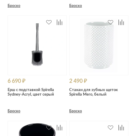
Броско
Броско
6 690 ₽
2 490 ₽
Ёрш с подставкой Spirella
Стакан для зубных щеток
Sydney-Acryl, цвет серый
Spirella Mero, белый
Броско
Броско