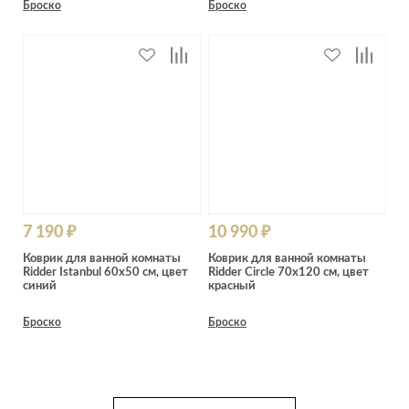
Броско
Броско
7 190 ₽
10 990 ₽
Коврик для ванной комнаты
Коврик для ванной комнаты
Ridder Istanbul 60х50 см, цвет
Ridder Circle 70х120 см, цвет
синий
красный
Броско
Броско