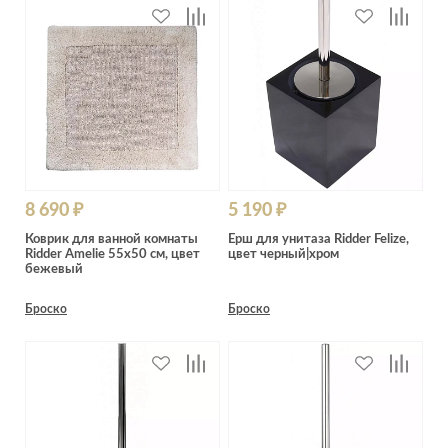
8 690 ₽
5 190 ₽
Коврик для ванной комнаты
Ерш для унитаза Ridder Felize,
Ridder Amelie 55х50 см, цвет
цвет черный|хром
бежевый
Броско
Броско