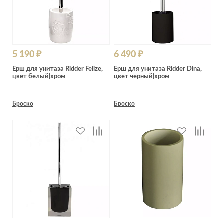
5 190 ₽
6 490 ₽
Ерш для унитаза Ridder Felize,
Ерш для унитаза Ridder Dina,
цвет белый|хром
цвет черный|хром
Броско
Броско