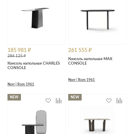
Лепнина
сна
Напольные
покрытия
Кровати
Обои
Матрасы
Плитка
Товары для сна
Спецобувь
Кухонные
185 981 ₽
261 555 ₽
Спецодежда
гарнитуры
286 125 ₽
Консоль напольная MAX
Средства
Консоль напольная CHARLES
CONSOLE
индивидуальной
CONSOLE
защиты
Norr | Rom 1961
Norr | Rom 1961
NEW
NEW