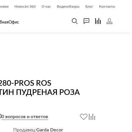
ровки
Новосёл 360
О нас
Видеообзоры
Блог
Контакты
бная
Офис
 дома
Шкафы
 дома и косметика
Газетницы
ия
Гардеробные системы
Книжные шкафы и библиотеки
280-PROS ROS
доски
Прихожие
ТИН ПУДРЕНАЯ РОЗА
Стеллажи и витрины
Шкафы навесные
Шкафы распашные
0 вопросов и ответов
Шкафы-купе
Продавец:
Garda Decor