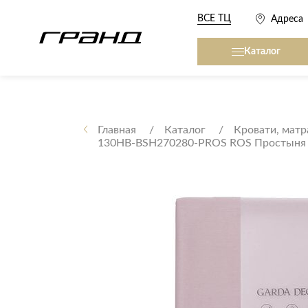
ВСЕ ТЦ
Адреса
Каталог
Все столы и столики
Кровати, матрасы,
сна
Главная
Каталог
Кровати, матр
130HB-BSH270280-PROS ROS Простыня с
Журнальные столы
Кровати
Консоли
Матрасы
Кофейные столики
Товары для сна
Обеденные столы
Письменные столы
Кухонные гарниту
Приставные столики
Сервировочные столики
Мягкая мебель
Туалетные столики
Диваны