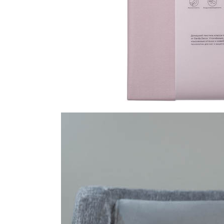
Все стулья
Кресла и мешки
Пуфы и банкетки
Барные стулья
Стулья
Сад и дача
Табуреты
Аксессуары для сада
Двери
Беседки, павильоны, 
Грили и очаги
Входные двери
Диваны
Межкомнатные двери
Кресла и шезлонги
Мебель для ресторан
Детская мебель
Столы
Детские кровати
Стулья
Детские матрасы
Комоды и тумбы
Столы и надстройки