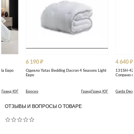
6 190 ₽
4 640 ₽
la Евро
Одеяло Yatas Bedding Dacron 4 Seasons Light
131SH-42
Евро
Сопрано 
д
Гранд ЮГ
Броско
Гранд
Гранд ЮГ
Garda Deco
ОТЗЫВЫ И ВОПРОСЫ О ТОВАРЕ