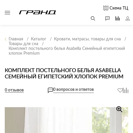
Схема ТЦ
Главная
Каталог
Кровати, матрасы, товары для сна
Товары для сна
Комплект постельного белья Asabella Семейный египетский
Все столы и
Мягкая
Свет
хлопок Premium
столики
мебель
Бра
Г
Журнальные
Диваны
КОМПЛЕКТ ПОСТЕЛЬНОГО БЕЛЬЯ ASABELLA
Люстры
Г
столы
СЕМЕЙНЫЙ ЕГИПЕТСКИЙ ХЛОПОК PREMIUM
Кресла и мешки
с
Настольные
Консоли
Пуфы и
лампы
0 вопросов и ответов
0 отзывов
Кофейные
банкетки
Потолочные
столики
б
светильники
Обеденные
Сад и дача
Светильники
столы
С
Светодиодные
Письменные
в
Аксессуары для
ленты
столы
сада
Споты