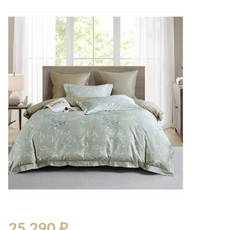
Лепнина
сна
Напольные
покрытия
Кровати
Обои
Матрасы
Плитка
Товары для сна
Спецобувь
Кухонные
Спецодежда
гарнитуры
Средства
индивидуальной
защиты
25 290 ₽