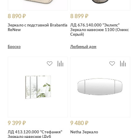
8 890 ₽
8 899 ₽
Зеркало с подставкой Brabantia
ЛД 676.140.000 "Эклипс"
ReNew
Зеркало навесное 1100 (Оникс
Серый)
Броско
Любимый дом
9 399 ₽
9 480 ₽
ЛД 413.120.000 "Стефания"
Netha Зеркало
Зеркало навесное (Дуб