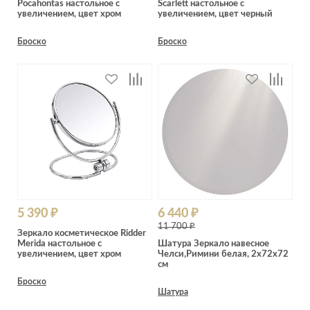
Pocahontas настольное с
Scarlett настольное с
Лепнина
сна
увеличением, цвет хром
увеличением, цвет черный
Напольные
покрытия
Кровати
Броско
Броско
Обои
Матрасы
Плитка
Товары для сна
Спецобувь
Кухонные
Спецодежда
гарнитуры
Средства
индивидуальной
защиты
5 390 ₽
6 440 ₽
11 700 ₽
Зеркало косметическое Ridder
Merida настольное с
Шатура Зеркало навесное
увеличением, цвет хром
Челси,Римини белая, 2x72x72
см
Броско
Шатура