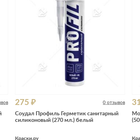
Сливы и сифоны
Сушилки
Смесители
Текстиль
Унитазы
Товары для 
Хранение и 
Свет
Товары для
зонты
Бра
Люстры
Затирки и г
Настольные лампы
Камины
Потолочные светильники
Клеи, гермет
пены
ов и кафе
Светильники
Лаки и краск
275 ₽
3
Светодиодные ленты
ывов
0 отзывов
Лепнина
Споты
й
Соудал Профиль Герметик санитарный
Мо
Напольные п
силиконовый (270 мл.) белый
(50
Торшеры
Обои
Уличный свет
Плитка
Краски.ру
Кра