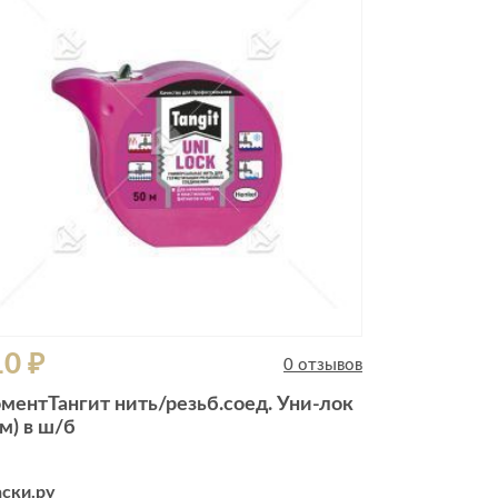
Комоды
Тумбы
ванной комнаты
порядок
Прикроватные тумбы
Тумбы для обуви
 ремонта
Тумбы под ТВ
идроизоляция
Электроника и бытовая
техника
ики, жидкие гвозди,
Аудио и видеотехника
и
10 ₽
Бытовая техника
0 отзывов
Все для геймеров
ментТангит нить/резьб.соед. Уни-лок
окрытия
Игровые приставки
м) в ш/б
ски.ру