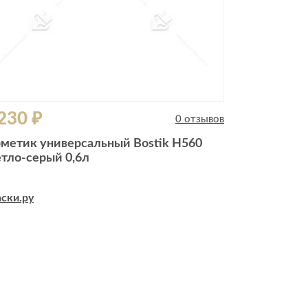
230 ₽
0 отзывов
рметик универсальный Bostik H560
етло-серый 0,6л
ски.ру