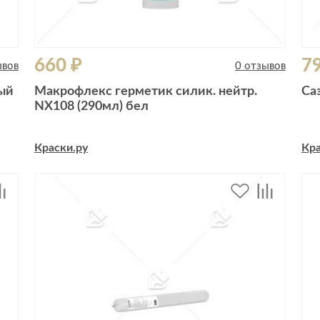
660 ₽
7
ывов
0 отзывов
ый
Макрофлекс герметик силик. нейтр.
Са
NX108 (290мл) бел
Краски.ру
Кра