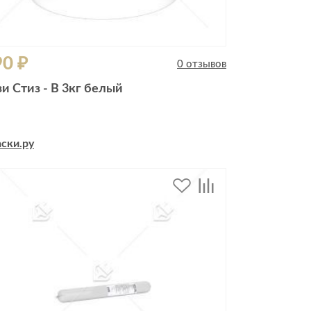
90 ₽
0 отзывов
зи Стиз - В 3кг белый
ски.ру