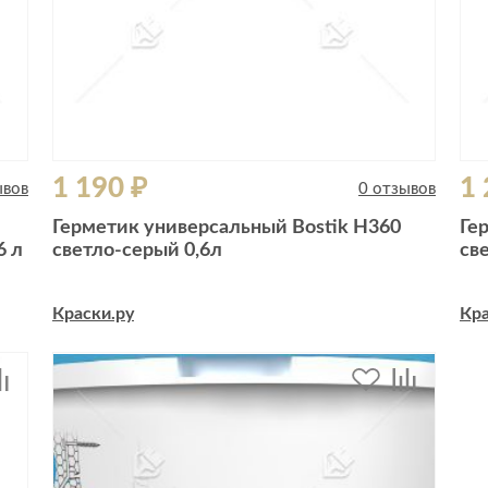
1 190 ₽
1 
ывов
0 отзывов
Герметик универсальный Bostik H360
Ге
6 л
светло-серый 0,6л
св
Краски.ру
Кра