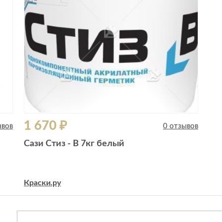
1 670 ₽
ывов
0 отзывов
Сази Стиз - В 7кг белый
Краски.ру