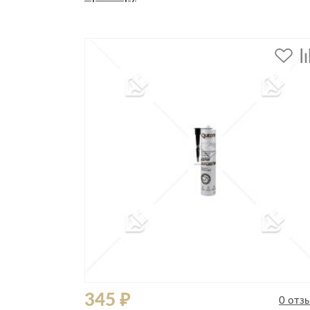
Стулья, кресла, пуфы
Шкафы, стеллажи, полки, сундуки
345 ₽
0 отз