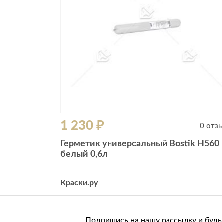
1 230 ₽
0 отз
Герметик универсальный Bostik H560
белый 0,6л
Краски.ру
Подпишись на нашу рассылку и будь