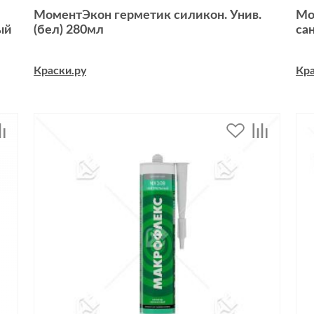
МоментЭкон герметик силикон. Унив.
Мо
ый
(бел) 280мл
са
Краски.ру
Кра