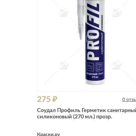
Все стулья
Кресла и мешки
Пуфы и банкетки
Барные стулья
Стулья
Сад и дача
Табуреты
Аксессуары для сада
Двери
Беседки, павильоны, 
Грили и очаги
Входные двери
Диваны
Межкомнатные двери
Кресла и шезлонги
Мебель для ресторан
Детская мебель
275 ₽
Столы
0 отз
Детские кровати
Стулья
Соудал Профиль Герметик санитарны
Детские матрасы
силиконовый (270 мл.) прозр.
Комоды и тумбы
Столы и надстройки
Краски.ру