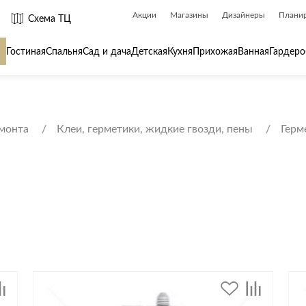
Акции
Магазины
Дизайнеры
Плани
Схема ТЦ
Гостиная
Спальня
Сад и дача
Детская
Кухня
Прихожая
Ванная
Гардеро
 товары для
Сантехника
Товары для
емонта
Клеи, герметики, жидкие гвозди, пены
Герм
Биде
Ароматы для
Ванны
Бытовая хим
Душ
Вешалки
Душевые каналы и трапы
Гладильные 
Душевые ограждения и поддоны
Декор
ры
Радиаторы
Зеркала
Раковины
Ковры
Системы инсталляций
Посуда
Системы скрытого монтажа
Стремянки