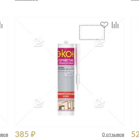
Спецобувь
Спецодежда
Средства ин
385 ₽
5
ывов
0 отзывов