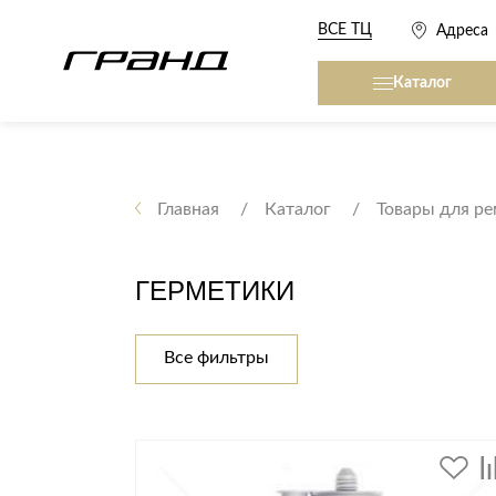
ВСЕ ТЦ
Адреса
Каталог
Все столы и столики
Кровати, матрасы,
сна
Главная
Каталог
Товары для р
Журнальные столы
Кровати
Консоли
ГЕРМЕТИКИ
Матрасы
Кофейные столики
Товары для сна
Обеденные столы
Все фильтры
Письменные столы
Кухонные гарниту
Приставные столики
Сервировочные столики
Мягкая мебель
Туалетные столики
Диваны