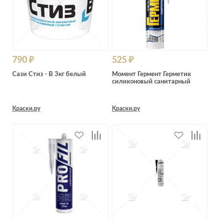
790 ₽
525 ₽
Сази Стиз - В 3кг белый
Момент Гермент Герметик
силиконовый санитарный
Краски.ру
Краски.ру