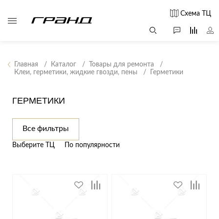
Схема ТЦ
Главная
Каталог
Товары для ремонта
Клеи, герметики, жидкие гвозди, пены
Герметики
Все столы и
Мягкая
Свет
столики
мебель
ГЕРМЕТИКИ
Бра
Г
Журнальные
Диваны
Люстры
Г
столы
Кресла и мешки
с
Все фильтры
Настольные
Консоли
Пуфы и
лампы
Выберите ТЦ
По популярности
Кофейные
банкетки
Потолочные
столики
б
светильники
Обеденные
Сад и дача
Светильники
столы
С
Светодиодные
Письменные
в
Аксессуары для
ленты
столы
сада
Споты