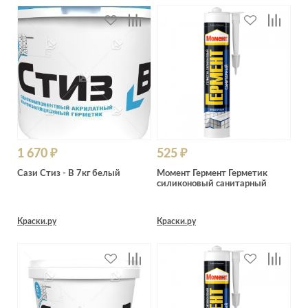
1 670 ₽
525 ₽
Сази Стиз - В 7кг белый
Момент Гермент Герметик
силиконовый санитарный
Краски.ру
Краски.ру