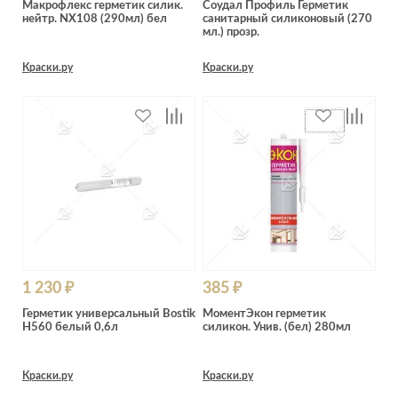
Лепнина
Макрофлекс герметик силик.
Соудал Профиль Герметик
сна
нейтр. NX108 (290мл) бел
санитарный силиконовый (270
Напольные
мл.) прозр.
покрытия
Кровати
Краски.ру
Краски.ру
Обои
Матрасы
Плитка
Товары для сна
Спецобувь
Кухонные
Спецодежда
гарнитуры
Средства
индивидуальной
защиты
1 230 ₽
385 ₽
Герметик универсальный Bostik
МоментЭкон герметик
H560 белый 0,6л
силикон. Унив. (бел) 280мл
Краски.ру
Краски.ру