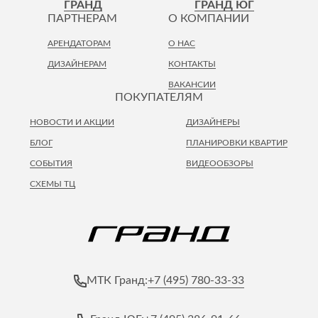
ГРАНД
ГРАНД ЮГ
Лепнина
сна
ПАРТНЕРАМ
О КОМПАНИИ
Напольные
покрытия
Кровати
АРЕНДАТОРАМ
О НАС
Обои
Матрасы
ДИЗАЙНЕРАМ
КОНТАКТЫ
Плитка
Товары для сна
ВАКАНСИИ
ПОКУПАТЕЛЯМ
Спецобувь
Кухонные
Спецодежда
НОВОСТИ И АКЦИИ
ДИЗАЙНЕРЫ
гарнитуры
Средства
БЛОГ
ПЛАНИРОВКИ КВАРТИР
индивидуальной
СОБЫТИЯ
ВИДЕООБЗОРЫ
защиты
СХЕМЫ ТЦ
+7 (495) 780-33-33
МТК Гранд: