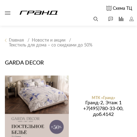
Схема ТЦ
Главная
Новости и акции
Текстиль для дома – со скидками до 50%
Все столы и
Мягкая
Свет
столики
мебель
GARDA DECOR
Бра
Г
Журнальные
Диваны
Люстры
Г
столы
Кресла и мешки
с
Настольные
Консоли
Пуфы и
лампы
Кофейные
банкетки
Потолочные
МТК «Гранд»
столики
б
Гранд-2, Этаж 1
светильники
+7(495)780-33-00,
Обеденные
Сад и дача
Светильники
доб.4142
столы
С
Светодиодные
Письменные
в
Аксессуары для
ленты
столы
сада
Споты