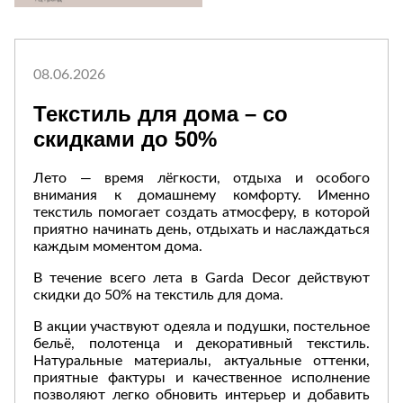
Приставные
н
Беседки,
столики
Торшеры
павильоны,
зонты
Сервировочные
Уличный свет
столики
Грили и очаги
08.06.2026
Туалетные
Диваны
Товары для
столики
Текстиль для дома – со
дома
Кресла и
скидками до 50%
шезлонги
Ароматы для
Все стулья
Мебель для
дома и
Лето — время лёгкости, отдыха и особого
ресторанов и
косметика
внимания к домашнему комфорту. Именно
Барные стулья
кафе
П
текстиль помогает создать атмосферу, в которой
Бытовая химия
Стулья
Столы
приятно начинать день, отдыхать и наслаждаться
Вешалки
каждым моментом дома.
Табуреты
Стулья
Т
Гладильные
о
В течение всего лета в Garda Decor действуют
доски
скидки до 50% на текстиль для дома.
Двери
Сантехника
Т
Декор
В акции участвуют одеяла и подушки, постельное
Зеркала
Входные двери
Биде
бельё, полотенца и декоративный текстиль.
Натуральные материалы, актуальные оттенки,
Ковры
Межкомнатные
Ванны
приятные фактуры и качественное исполнение
двери
Посуда
Душ
позволяют легко обновить интерьер и добавить