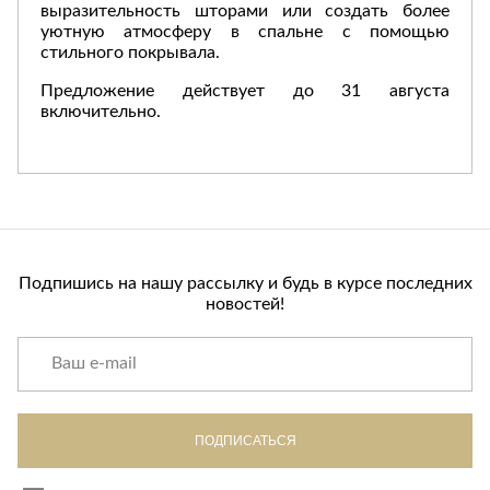
выразительность шторами или создать более
Стремянки
Душевые
А
Детская
уютную атмосферу в спальне с помощью
каналы и трапы
в
Сушилки
мебель
стильного покрывала.
Душевые
Б
Текстиль
ограждения и
Предложение действует до 31 августа
Детские кровати
В
поддоны
Товары для
включительно.
г
ванной комнаты
Детские
Радиаторы
матрасы
Хранение и
Раковины
п
порядок
Комоды и
Системы
тумбы
инсталляций
Столы и
Товары для
Системы
надстройки
ремонта
скрытого
Подпишись на нашу рассылку и будь в курсе последних
Стулья, кресла,
монтажа
новостей!
пуфы
Затирки и
Сливы и сифоны
гидроизоляция
Шкафы,
Смесители
стеллажи,
Камины
полки, сундуки
Унитазы
Клеи, герметики,
жидкие гвозди,
пены
Кровати,
ПОДПИСАТЬСЯ
матрасы,
Лаки и краски
товары для