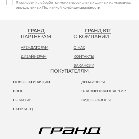
Лепнина
Я
согласен
на обработку моих персональных данных на условиях,
сна
определенных
Политикой конфиденциальности
Напольные
покрытия
Кровати
Обои
Матрасы
ГРАНД
ГРАНД ЮГ
Плитка
Товары для сна
ПАРТНЕРАМ
О КОМПАНИИ
Спецобувь
АРЕНДАТОРАМ
О НАС
Кухонные
Спецодежда
ДИЗАЙНЕРАМ
КОНТАКТЫ
гарнитуры
Средства
ВАКАНСИИ
индивидуальной
ПОКУПАТЕЛЯМ
защиты
НОВОСТИ И АКЦИИ
ДИЗАЙНЕРЫ
БЛОГ
ПЛАНИРОВКИ КВАРТИР
СОБЫТИЯ
ВИДЕООБЗОРЫ
СХЕМЫ ТЦ