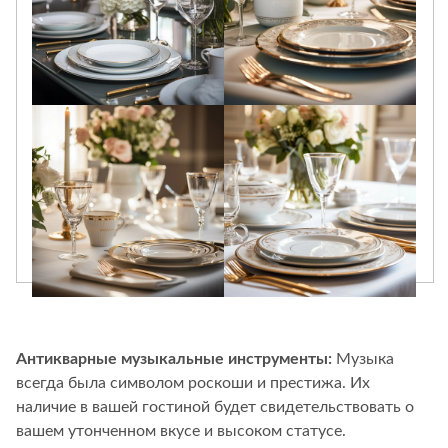
Лепнина
сна
Напольные
покрытия
Кровати
Обои
Матрасы
Плитка
Товары для сна
Спецобувь
Кухонные
Спецодежда
гарнитуры
Средства
индивидуальной
защиты
Антикварные музыкальные инструменты:
Музыка
всегда была символом роскоши и престижа. Их
наличие в вашей гостиной будет свидетельствовать о
вашем утонченном вкусе и высоком статусе.