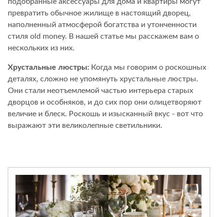
подобранные аксессуары для дома и квартиры могут
Стремянки
Душевые
А
Детская
превратить обычное жилище в настоящий дворец,
каналы и трапы
в
Сушилки
мебель
наполненный атмосферой богатства и утонченности
Душевые
Б
Текстиль
стиля old money. В нашей статье мы расскажем вам о
ограждения и
Детские кровати
В
нескольких из них.
поддоны
Товары для
г
ванной комнаты
Детские
Радиаторы
Хрустальные люстры:
матрасы
Когда мы говорим о роскошных
Хранение и
Раковины
п
деталях, сложно не упомянуть хрустальные люстры.
порядок
Комоды и
Системы
Они стали неотъемлемой частью интерьера старых
тумбы
инсталляций
дворцов и особняков, и до сих пор они олицетворяют
Столы и
Товары для
Системы
величие и блеск. Роскошь и изысканный вкус - вот что
надстройки
ремонта
скрытого
выражают эти великолепные светильники.
Стулья, кресла,
монтажа
пуфы
Затирки и
Сливы и сифоны
гидроизоляция
Шкафы,
Смесители
стеллажи,
Камины
полки, сундуки
Унитазы
Клеи, герметики,
жидкие гвозди,
пены
Кровати,
матрасы,
Лаки и краски
товары для