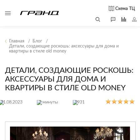
Схема ТЦ
Главная
Блог
Детали, создающие роскошь: аксессуары для дома и
квартиры в стиле old money
Все столы и
Мягкая
Свет
столики
мебель
Бра
Г
ДЕТАЛИ, СОЗДАЮЩИЕ РОСКОШЬ:
Журнальные
Диваны
Люстры
Г
АКСЕССУАРЫ ДЛЯ ДОМА И
столы
Кресла и мешки
с
Настольные
КВАРТИРЫ В СТИЛЕ OLD MONEY
Консоли
Пуфы и
лампы
Кофейные
банкетки
Потолочные
31.08.2023
столики
2 минуты
1931
б
светильники
Обеденные
Сад и дача
Светильники
столы
С
Светодиодные
Письменные
в
Аксессуары для
ленты
столы
сада
Споты