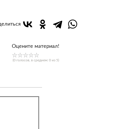
делиться
Оцените материал!
(
0
голосов, в среднем:
0
из 5)