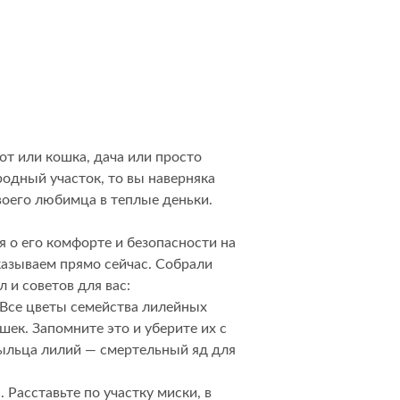
Комоды
Тумбы
ванной комнаты
порядок
Прикроватные тумбы
Тумбы для обуви
 ремонта
кот или кошка, дача или просто
Тумбы под ТВ
одный участок, то вы наверняка
идроизоляция
воего любимца в теплые деньки.
Электроника и бытовая
техника
ики, жидкие гвозди,
я о его комфорте и безопасности на
Аудио и видеотехника
азываем прямо сейчас. Собрали
и
 и советов для вас:
Бытовая техника
 Все цветы семейства лилейных
Все для геймеров
шек. Запомните это и уберите их с
окрытия
Игровые приставки
ыльца лилий — смертельный яд для
. Расставьте по участку миски, в