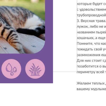
Спецобувь
которые будет с
с удовольствием
Спецодежда
трубопроводной
Средства ин
3. Вкусная трав
лужок, либо не 
названием пырей
кошачьих, а еще
Помните, что ка
покидать свой уч
размножения еще
Для них стоит с
позаботится о 
периметру всей 
Желаем теплых д
вашему мурлыке