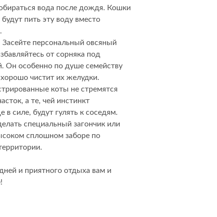
обираться вода после дождя. Кошки
 будут пить эту воду вместо
.
дивидуальной защиты
а. Засейте персональный овсяный
избавляйтесь от сорняка под
. Он особенно по душе семейству
 хорошо чистит их желудки.
стрированные коты не стремятся
асток, а те, чей инстинкт
 в силе, будут гулять к соседям.
делать специальный загончик или
высоком сплошном заборе по
территории.
ней и приятного отдыха вам и
!