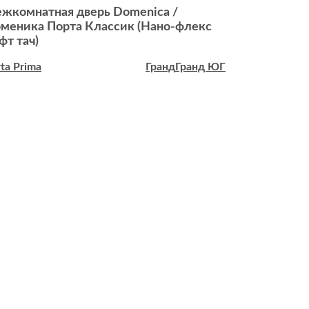
жкомнатная дверь Domenica /
Межкомнатн
меника Порта Классик (Нано-флекс
Порта Клас
фт тач)
ta Prima
Гранд
Гранд ЮГ
Porta Prima