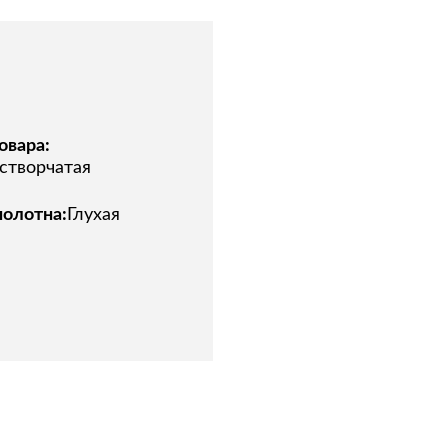
овара:
створчатая
полотна:
Глухая