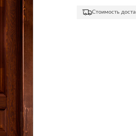
Сливы и сифоны
Сушилки
Стоимость доста
Смесители
Текстиль
Унитазы
Товары для 
Хранение и 
Свет
Товары для
зонты
Бра
Люстры
Затирки и г
Настольные лампы
Камины
Потолочные светильники
Клеи, гермет
пены
ов и кафе
Светильники
Лаки и краск
Светодиодные ленты
Лепнина
Споты
Напольные п
Торшеры
Обои
Уличный свет
Плитка