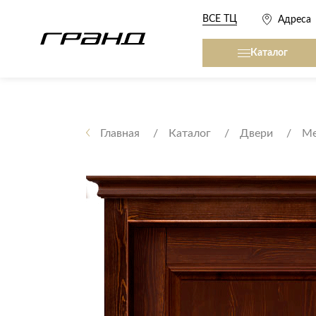
ВСЕ ТЦ
Адреса
Каталог
Все столы и столики
Кровати, матрасы,
сна
Главная
Каталог
Двери
Ме
Журнальные столы
Кровати
Консоли
Матрасы
Кофейные столики
Товары для сна
Обеденные столы
Письменные столы
Кухонные гарниту
Приставные столики
Сервировочные столики
Мягкая мебель
Туалетные столики
Диваны