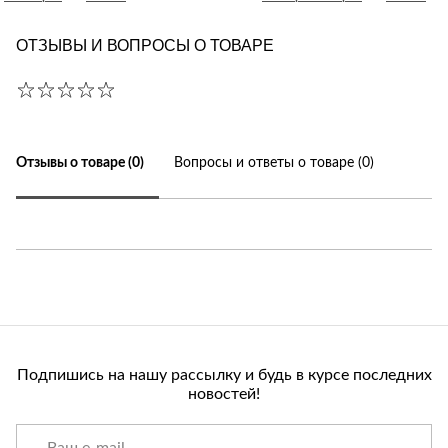
Лепнина
сна
Напольные
ОТЗЫВЫ И ВОПРОСЫ О ТОВАРЕ
покрытия
Кровати
Обои
Матрасы
Плитка
Товары для сна
Спецобувь
Отзывы о товаре (0)
Вопросы и ответы о товаре (0)
Кухонные
Спецодежда
гарнитуры
Средства
индивидуальной
защиты
Подпишись на нашу рассылку и будь в курсе последних
новостей!