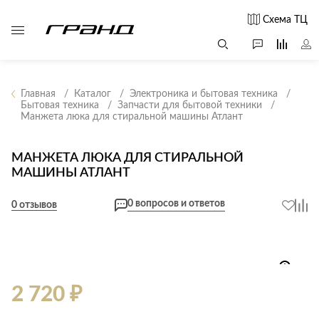
Схема ТЦ
Главная
Каталог
Электроника и бытовая техника
Бытовая техника
Запчасти для бытовой техники
Манжета люка для стиральной машины Атлант
Все столы и
Мягкая
Свет
столики
мебель
Бра
Г
МАНЖЕТА ЛЮКА ДЛЯ СТИРАЛЬНОЙ
Журнальные
Диваны
МАШИНЫ АТЛАНТ
Люстры
Г
столы
Кресла и мешки
с
Настольные
Консоли
0 вопросов и ответов
0 отзывов
Пуфы и
лампы
Кофейные
банкетки
Потолочные
столики
б
светильники
Обеденные
Сад и дача
Светильники
столы
С
Светодиодные
Письменные
в
2 720 ₽
Аксессуары для
ленты
столы
сада
Споты