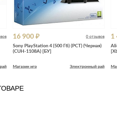
16 900 ₽
1
ывов
0 отзывов
Sony PlayStation 4 (500 Гб) (РСТ) (Черная)
Al
(CUH-1108A) [БУ]
[X
рай
Магазин игр
Электронный рай
Ма
ТОВАРЕ