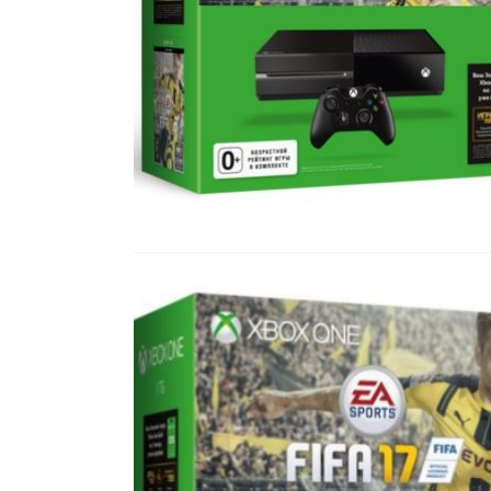
Все стулья
Кресла и мешки
Пуфы и банкетки
Барные стулья
Стулья
Сад и дача
Табуреты
Аксессуары для сада
Двери
Беседки, павильоны, 
Грили и очаги
Входные двери
Диваны
Межкомнатные двери
Кресла и шезлонги
Мебель для ресторан
Детская мебель
Столы
Детские кровати
Стулья
Детские матрасы
Комоды и тумбы
Столы и надстройки