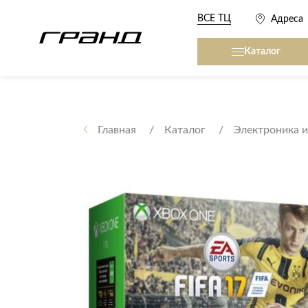
ВСЕ ТЦ
Адреса
Каталог
Все столы и столики
Кровати, матрасы,
сна
Главная
Каталог
Электроника и
Журнальные столы
Кровати
Консоли
Матрасы
Кофейные столики
Товары для сна
Обеденные столы
Письменные столы
Кухонные гарниту
Приставные столики
Сервировочные столики
Мягкая мебель
Туалетные столики
Диваны