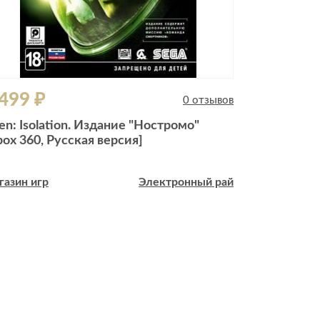
 499 ₽
9 900 ₽
0 отзывов
ien: Isolation. Издание "Ностромо"
Sony PlaySta
box 360, Русская версия]
(Черная) [Б
газин игр
Электронный рай
Магазин игр