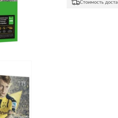
Стоимость доста
Сливы и сифоны
Сушилки
Смесители
Текстиль
Унитазы
Товары для 
Хранение и 
Свет
Товары для
зонты
Бра
Люстры
Затирки и г
Настольные лампы
Камины
Потолочные светильники
Клеи, гермет
пены
ов и кафе
Светильники
Лаки и краск
Светодиодные ленты
Лепнина
Споты
Напольные п
Торшеры
Обои
Уличный свет
Плитка