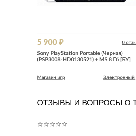
5 900 ₽
0 отзывов
0 отз
Английская
Sony PlayStation Portable (Черная)
(PSP3008-HD0130521) + MS 8 Гб [БУ]
ктронный рай
Магазин игр
Электронный 
ОТЗЫВЫ И ВОПРОСЫ О 