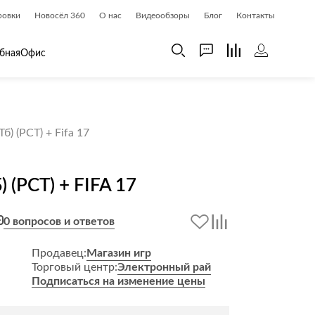
ровки
Новосёл 360
О нас
Видеообзоры
Блог
Контакты
бная
Офис
 дома
Шкафы
б) (РСТ) + Fifa 17
 дома и косметика
Газетницы
ия
Гардеробные системы
 (РСТ) + FIFA 17
Книжные шкафы и библиотеки
доски
Прихожие
0 вопросов и ответов
Стеллажи и витрины
Шкафы навесные
Продавец:
Магазин игр
Торговый центр:
Электронный рай
Шкафы распашные
Подписаться на изменение цены
Шкафы-купе