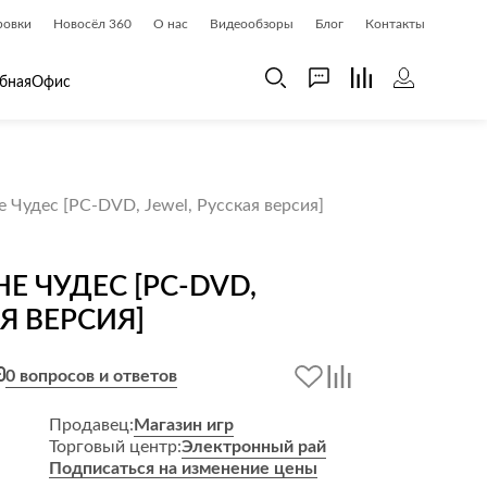
ровки
Новосёл 360
О нас
Видеообзоры
Блог
Контакты
бная
Офис
 дома
Шкафы
е Чудес [PC-DVD, Jewel, Русская версия]
 дома и косметика
Газетницы
ия
Гардеробные системы
Е ЧУДЕС [PC-DVD,
Книжные шкафы и библиотеки
Я ВЕРСИЯ]
доски
Прихожие
Стеллажи и витрины
0 вопросов и ответов
Шкафы навесные
Шкафы распашные
Продавец:
Магазин игр
Торговый центр:
Электронный рай
Шкафы-купе
Подписаться на изменение цены