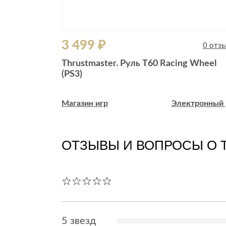
3 499 ₽
0 отзывов
0 отз
кая версия]
Thrustmaster. Руль T60 Racing Wheel
(PS3)
ктронный рай
Магазин игр
Электронный 
ОТЗЫВЫ И ВОПРОСЫ О 
5 звезд