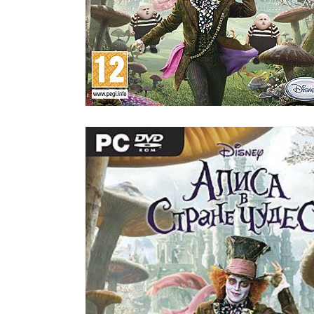
Все стулья
Кресла и мешки
Пуфы и банкетки
Барные стулья
Стулья
Сад и дача
Табуреты
Аксессуары для сада
Двери
Беседки, павильоны, 
Грили и очаги
Входные двери
Диваны
Межкомнатные двери
Кресла и шезлонги
Мебель для ресторан
Детская мебель
Столы
Детские кровати
Стулья
Детские матрасы
Комоды и тумбы
Столы и надстройки