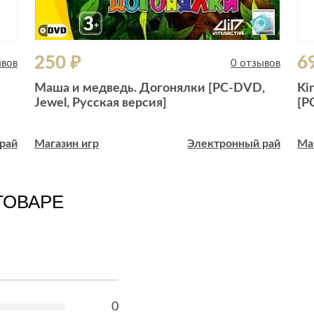
250 ₽
6
ывов
0 отзывов
Маша и медведь. Догонялки [РС-DVD,
Ki
Jewel, Русская версия]
[P
рай
Магазин игр
Электронный рай
Ма
ТОВАРЕ
0