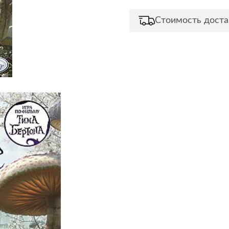
Сливы и сифоны
Сушилки
Стоимость доста
Смесители
Текстиль
Унитазы
Товары для 
Хранение и 
Свет
Товары для
зонты
Бра
Люстры
Затирки и г
Настольные лампы
Камины
Потолочные светильники
Клеи, гермет
пены
ов и кафе
Светильники
Лаки и краск
Светодиодные ленты
Лепнина
Споты
Напольные п
Торшеры
Обои
Уличный свет
Плитка