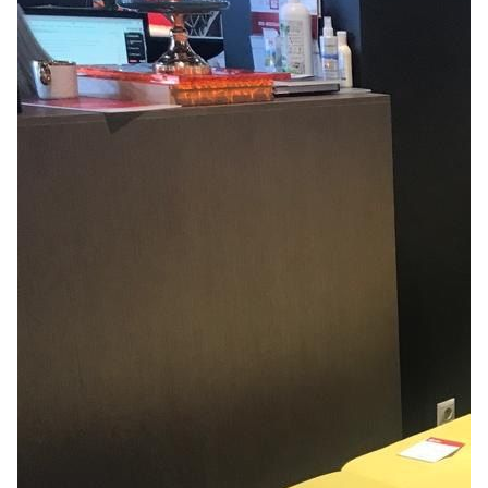
Лепнина
сна
Напольные
покрытия
Кровати
Обои
Матрасы
Плитка
Товары для сна
Спецобувь
Кухонные
Спецодежда
гарнитуры
Средства
индивидуальной
защиты