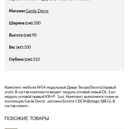
Магазин:
Garda Decor
Ширина (см):
200
Высота (см):
90
Вес (кг):
100
Глубина (см):
310
Комплект мебели №54 модульный Диван Тесоро(Tesoro) (правый
угол). В состав комплекта входит: модуль угловой левый DL-1шт,
модуль угловой правый KR+P- 1шт. Комплект выполнен в ткани из
коллекции Garda Decor- рогожка Ботега-СБЕЖ(Botega-SBEG). В
состав компл...
ПОХОЖИЕ ТОВАРЫ