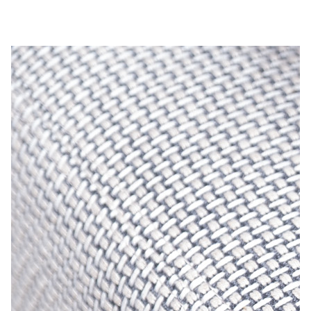
Лепнина
сна
Напольные
покрытия
Кровати
Обои
Матрасы
Плитка
Товары для сна
Спецобувь
Кухонные
Спецодежда
гарнитуры
Средства
индивидуальной
защиты