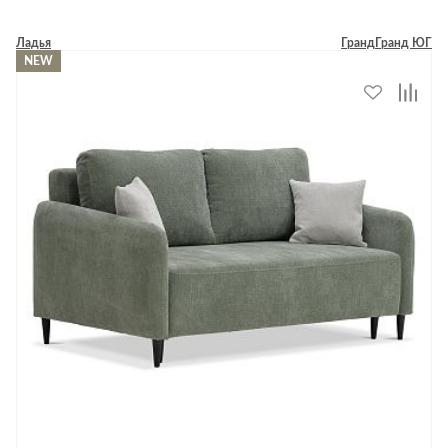
Ладья
Гранд
Гранд ЮГ
NEW