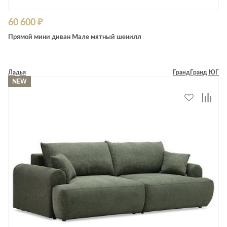
60 600 ₽
Прямой мини диван Мале мятный шенилл
Ладья
Гранд
Гранд ЮГ
NEW