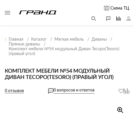
Схема ТЦ
Главная
Каталог
Мягкая мебель
Диваны
Прямые диваны
Комплект мебели №54 модульный Диван Тесоро(Tesoro)
Все столы и
Мягкая
Свет
(правый угол)
столики
мебель
Бра
Г
Журнальные
Диваны
КОМПЛЕКТ МЕБЕЛИ №54 МОДУЛЬНЫЙ
Люстры
Г
столы
ДИВАН ТЕСОРО(TESORO) (ПРАВЫЙ УГОЛ)
Кресла и мешки
с
Настольные
Консоли
Пуфы и
лампы
0 вопросов и ответов
0 отзывов
Кофейные
банкетки
Потолочные
столики
б
светильники
Обеденные
Сад и дача
Светильники
столы
С
Светодиодные
Письменные
в
Аксессуары для
ленты
столы
сада
Споты