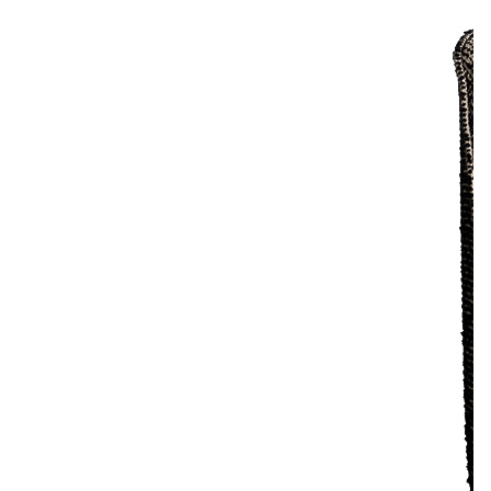
Лепнина
сна
Напольные
покрытия
Кровати
Обои
Матрасы
Плитка
Товары для сна
Спецобувь
Кухонные
Спецодежда
гарнитуры
Средства
индивидуальной
защиты