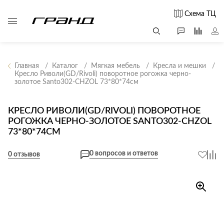
Схема ТЦ
Главная
Каталог
Мягкая мебель
Кресла и мешки
Кресло Риволи(GD/Rivoli) поворотное рогожка черно-
золотое Santo302-CHZOL 73*80*74см
Все столы и
Мягкая
Свет
столики
мебель
Бра
Г
КРЕСЛО РИВОЛИ(GD/RIVOLI) ПОВОРОТНОЕ
Журнальные
Диваны
РОГОЖКА ЧЕРНО-ЗОЛОТОЕ SANTO302-CHZOL
Люстры
Г
столы
Кресла и мешки
с
73*80*74СМ
Настольные
Консоли
Пуфы и
лампы
0 вопросов и ответов
Кофейные
банкетки
0 отзывов
Потолочные
столики
б
светильники
Обеденные
Сад и дача
Светильники
столы
С
Светодиодные
Письменные
в
Аксессуары для
ленты
столы
сада
Споты