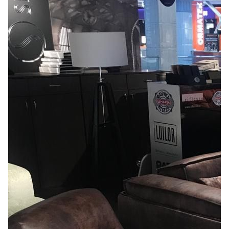
Лепнина
сна
Напольные
покрытия
Кровати
Обои
Матрасы
Плитка
Товары для сна
Спецобувь
Кухонные
Спецодежда
гарнитуры
Средства
индивидуальной
защиты