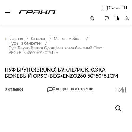
Схема ТЦ
Главная
Каталог
Мягкая мебель
Пуфы и банкетки
Пуф Бруно(Bruno) букле/иск.кожа бежевый Orso-
Все столы и
Мягкая
Свет
BEG+Enzo260 50*50*51см
столики
мебель
Бра
Г
Журнальные
Диваны
ПУФ БРУНО(BRUNO) БУКЛЕ/ИСК.КОЖА
Люстры
Г
столы
БЕЖЕВЫЙ ORSO-BEG+ENZO260 50*50*51СМ
Кресла и мешки
с
Настольные
Консоли
Пуфы и
лампы
0 вопросов и ответов
0 отзывов
Кофейные
банкетки
Потолочные
столики
б
светильники
Обеденные
Сад и дача
Светильники
столы
С
Светодиодные
Письменные
в
Аксессуары для
ленты
столы
сада
Споты