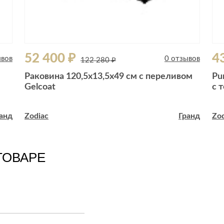
52 400 ₽
4
ывов
0 отзывов
122 280 ₽
Раковина 120,5x13,5x49 см с переливом
Pu
Gelcoat
с 
анд
Zodiac
Гранд
Zod
ТОВАРЕ