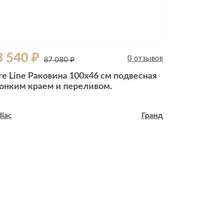
3 540 ₽
30 680 
0 отзывов
87 080 ₽
re Line Раковина 100х46 см подвесная
Forma Squa
тонким краем и переливом.
столешницу
iac
Гранд
Zodiac