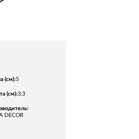
Спецобувь
Спецодежда
Средства ин
 (см):
5
а (см):
3.3
зводитель:
A DECOR