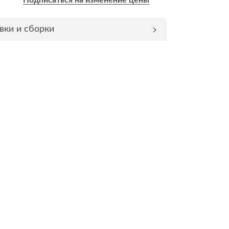
Подписаться на изменение цены
Комоды
вки и сборки
Тумбы
ванной комнаты
порядок
Прикроватные тумбы
Тумбы для обуви
 ремонта
Тумбы под ТВ
идроизоляция
Электроника и бытовая
техника
ики, жидкие гвозди,
Аудио и видеотехника
и
Бытовая техника
Все для геймеров
окрытия
Игровые приставки