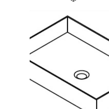
Все стулья
Кресла и мешки
Пуфы и банкетки
Барные стулья
Стулья
Сад и дача
Табуреты
Аксессуары для сада
Двери
Беседки, павильоны, 
Грили и очаги
Входные двери
Диваны
Межкомнатные двери
Кресла и шезлонги
Мебель для ресторан
Детская мебель
Столы
Детские кровати
Стулья
Детские матрасы
Комоды и тумбы
Столы и надстройки