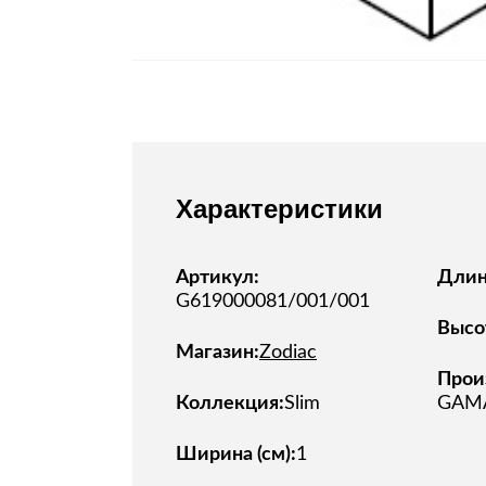
Стулья, кресла, пуфы
Шкафы, стеллажи, полки, сундуки
Характеристики
Артикул:
Длина
G619000081/001/001
Высот
Магазин:
Zodiac
Прои
Коллекция:
Slim
GAM
Ширина (см):
1