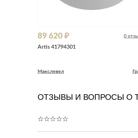
89 620 ₽
0 отзывов
0 отз
18 см на
Artis 41794301
ая матовая
Гранд
Макслевел
Гр
ОТЗЫВЫ И ВОПРОСЫ О 