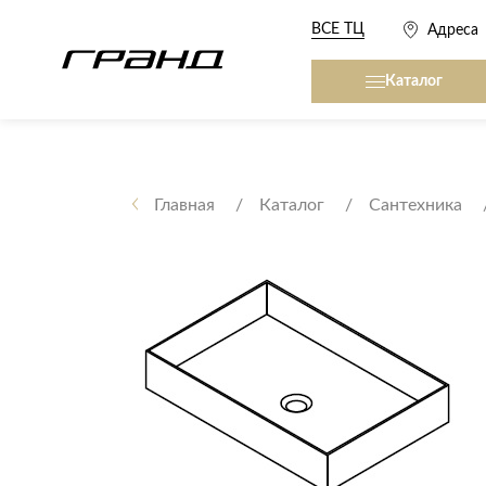
ВСЕ ТЦ
Адреса
Каталог
Все столы и столики
Кровати, матрасы,
сна
Главная
Каталог
Сантехника
Журнальные столы
Кровати
Консоли
Матрасы
Кофейные столики
Товары для сна
Обеденные столы
Письменные столы
Кухонные гарниту
Приставные столики
Сервировочные столики
Мягкая мебель
Туалетные столики
Диваны