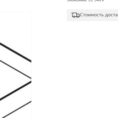
Экономия: 31 540 ₽
Сливы и сифоны
Сушилки
Смесители
Текстиль
Стоимость доста
Унитазы
Товары для 
Хранение и 
Свет
Товары для
зонты
Бра
Люстры
Затирки и г
Настольные лампы
Камины
Потолочные светильники
Клеи, гермет
пены
ов и кафе
Светильники
Лаки и краск
Светодиодные ленты
Лепнина
Споты
Напольные п
Торшеры
Обои
Уличный свет
Плитка