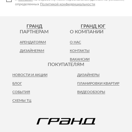
Лепнина
сна
определенных
Политикой конфиденциальности
Напольные
покрытия
Кровати
Обои
Матрасы
ГРАНД
ГРАНД ЮГ
ПАРТНЕРАМ
О КОМПАНИИ
Плитка
Товары для сна
Спецобувь
АРЕНДАТОРАМ
О НАС
Кухонные
Спецодежда
ДИЗАЙНЕРАМ
КОНТАКТЫ
гарнитуры
Средства
ВАКАНСИИ
ПОКУПАТЕЛЯМ
индивидуальной
защиты
НОВОСТИ И АКЦИИ
ДИЗАЙНЕРЫ
БЛОГ
ПЛАНИРОВКИ КВАРТИР
СОБЫТИЯ
ВИДЕООБЗОРЫ
СХЕМЫ ТЦ